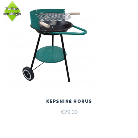
KEPSNINĖ HORUS
€
29.00