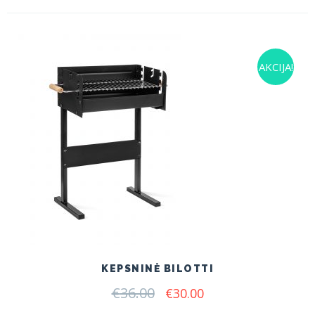
AKCIJA!
KEPSNINĖ BILOTTI
€
36.00
Original
Current
€
30.00
price
price