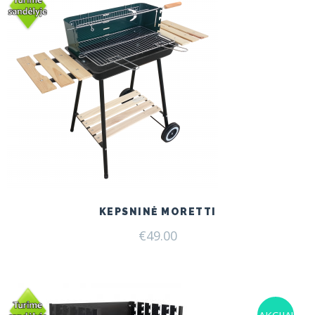
KEPSNINĖ MORETTI
€
49.00