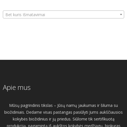
Bet kuris Išmatavimai
Apie mus
Mūsų pagrindinis tikslas – Jūsų namų jaukumas ir šiluma su
biožidiniais. Dedame visas pastangas pasiūlyti Jums aukščiausios
kokybės biožidinius ir jų priedus. Siūlome tik sertifikuotą
produkciją, pagamintą iš aukštos kokybės medžiagų, biokuras