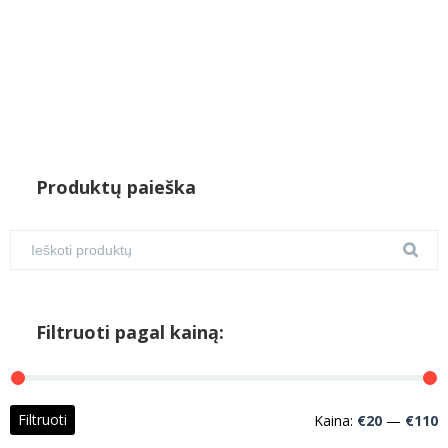
Produktų paieška
Filtruoti pagal kainą:
M
M
Filtruoti
Kaina:
€20
—
€110
k
k