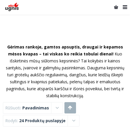
Gėrimas rankoje, gamtos apsuptis, draugai ir kepamos
mėsos kvapas – tai viskas ko reikia tobulai dienai!
Kuo
išskirtinės mūsų siūlomos kepsninės? Tai kokybės ir kainos
santykis, įvairovė ir galimybių pasirinkimas. Dauguma kepsninių
turi grotelių aukščio reguliavimą, dangčius, kurie leidžią iškepti
sultingus ir kvapnius patiekalus, pelenų talpas ir emaliuotus
pagrindus, kurie atsparūs karščiui ir išorės poveikiui, bei tvirtą ir
stabilią konstrukciją.
Rūšiuoti:
Pavadinimas
Rodyti:
24 Produktų puslapyje