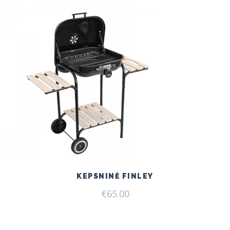
KEPSNINĖ FINLEY
€
65.00