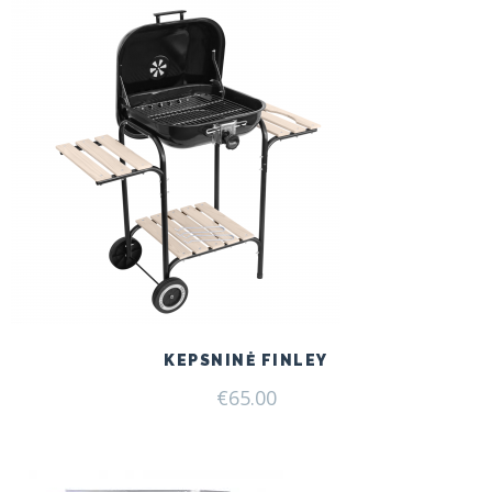
KEPSNINĖ FINLEY
€
65.00