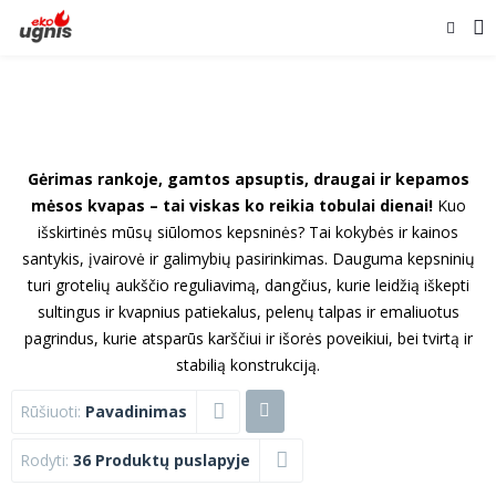
Gėrimas rankoje, gamtos apsuptis, draugai ir kepamos
mėsos kvapas – tai viskas ko reikia tobulai dienai!
Kuo
išskirtinės mūsų siūlomos kepsninės? Tai kokybės ir kainos
santykis, įvairovė ir galimybių pasirinkimas. Dauguma kepsninių
turi grotelių aukščio reguliavimą, dangčius, kurie leidžią iškepti
sultingus ir kvapnius patiekalus, pelenų talpas ir emaliuotus
pagrindus, kurie atsparūs karščiui ir išorės poveikiui, bei tvirtą ir
stabilią konstrukciją.
Rūšiuoti:
Pavadinimas
Rodyti:
36 Produktų puslapyje