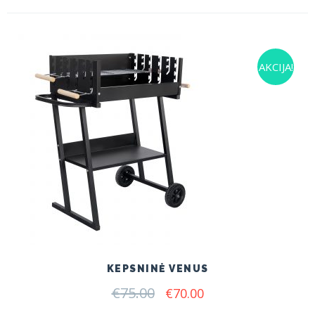
AKCIJA!
KEPSNINĖ VENUS
€
75.00
Original
Current
€
70.00
price
price