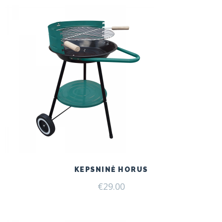
KEPSNINĖ HORUS
€
29.00