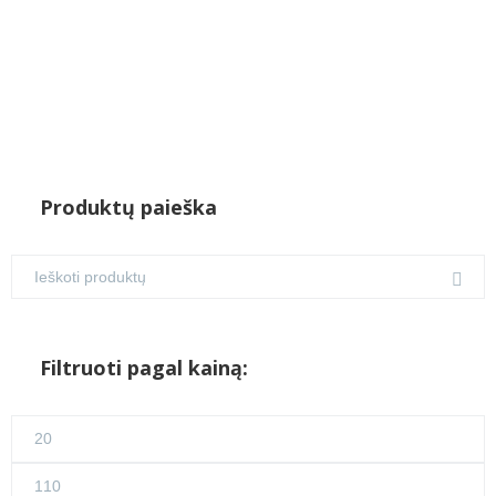
Produktų paieška
Filtruoti pagal kainą:
Min
kaina
Maks