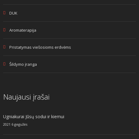
DUK
Aromaterapija
Pristatymas viešosioms erdvėms
Šildymo įranga
Naujausi įrašai
Ugniakurai Jūsų sodui ir kiemui
2021 6 gegužės