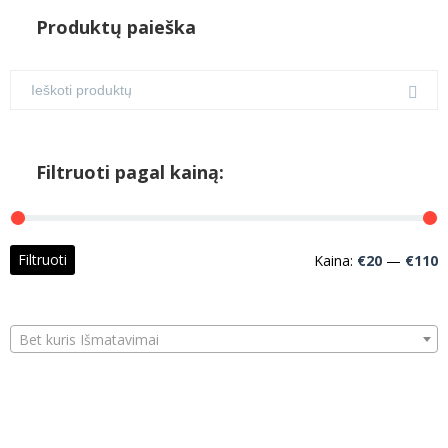
Produktų paieška
Filtruoti pagal kainą:
M
M
Filtruoti
Kaina:
€20
—
€110
k
k
Bet kuris Išmatavimai