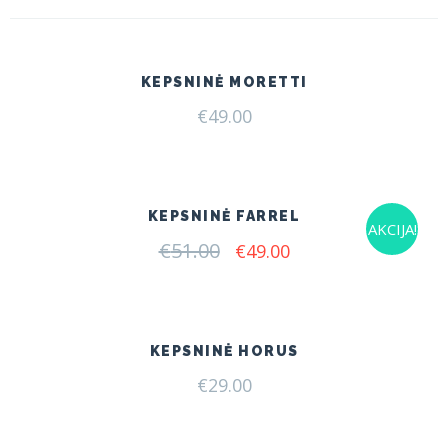
KEPSNINĖ MORETTI
€
49.00
KEPSNINĖ FARREL
AKCIJA!
€
51.00
Original
Current
€
49.00
price
price
was:
is:
€51.00.
€49.00.
KEPSNINĖ HORUS
€
29.00