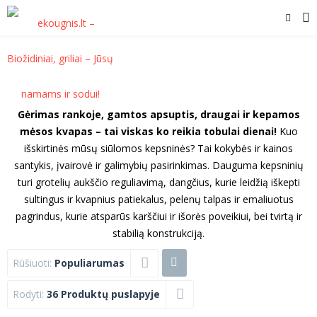
Gėrimas rankoje, gamtos apsuptis, draugai ir kepamos
mėsos kvapas – tai viskas ko reikia tobulai dienai!
Kuo
išskirtinės mūsų siūlomos kepsninės? Tai kokybės ir kainos
santykis, įvairovė ir galimybių pasirinkimas. Dauguma kepsninių
turi grotelių aukščio reguliavimą, dangčius, kurie leidžią iškepti
sultingus ir kvapnius patiekalus, pelenų talpas ir emaliuotus
pagrindus, kurie atsparūs karščiui ir išorės poveikiui, bei tvirtą ir
stabilią konstrukciją.
Rūšiuoti:
Populiarumas
Rodyti:
36 Produktų puslapyje