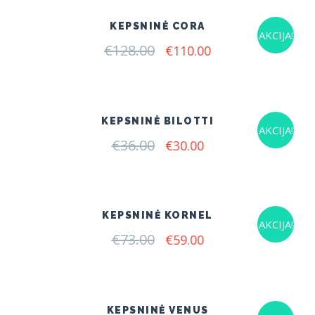
KEPSNINĖ CORA
AKCIJA!
€
128.00
Original
Current
€
110.00
price
price
was:
is:
€128.00.
€110.00.
KEPSNINĖ BILOTTI
AKCIJA!
€
36.00
Original
Current
€
30.00
price
price
was:
is:
€36.00.
€30.00.
KEPSNINĖ KORNEL
AKCIJA!
€
73.00
Original
Current
€
59.00
price
price
was:
is:
€73.00.
€59.00.
KEPSNINĖ VENUS