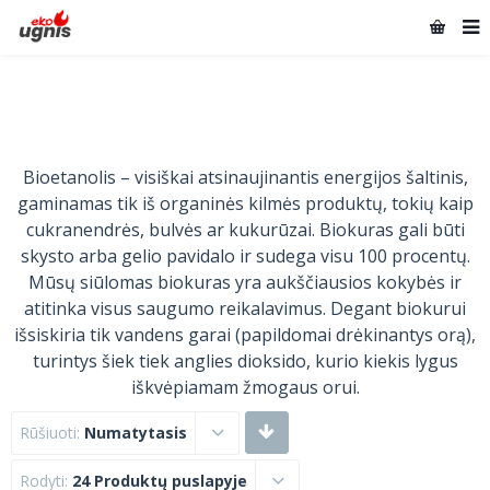
Bioetanolis – visiškai atsinaujinantis energijos šaltinis,
gaminamas tik iš organinės kilmės produktų, tokių kaip
cukranendrės, bulvės ar kukurūzai. Biokuras gali būti
skysto arba gelio pavidalo ir sudega visu 100 procentų.
Mūsų siūlomas biokuras yra aukščiausios kokybės ir
atitinka visus saugumo reikalavimus. Degant biokurui
išsiskiria tik vandens garai (papildomai drėkinantys orą),
turintys šiek tiek anglies dioksido, kurio kiekis lygus
iškvėpiamam žmogaus orui.
Rūšiuoti:
Numatytasis
Rodyti:
24 Produktų puslapyje