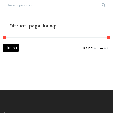
Filtruoti pagal kainą:
M
M
Filtruoti
Kaina:
€0
—
€30
k
k