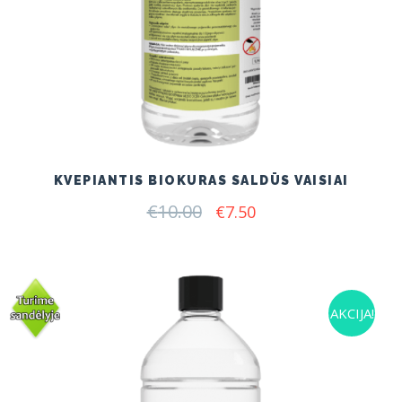
KVEPIANTIS BIOKURAS SALDŪS VAISIAI
€
10.00
Original
Current
€
7.50
price
price
was:
is:
€10.00.
€7.50.
AKCIJA!