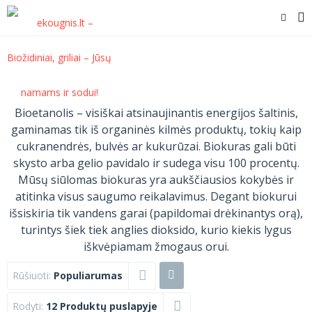
Bioetanolis – visiškai atsinaujinantis energijos šaltinis,
gaminamas tik iš organinės kilmės produktų, tokių kaip
cukranendrės, bulvės ar kukurūzai. Biokuras gali būti
skysto arba gelio pavidalo ir sudega visu 100 procentų.
Mūsų siūlomas biokuras yra aukščiausios kokybės ir
atitinka visus saugumo reikalavimus. Degant biokurui
išsiskiria tik vandens garai (papildomai drėkinantys orą),
turintys šiek tiek anglies dioksido, kurio kiekis lygus
iškvėpiamam žmogaus orui.
Rūšiuoti:
Populiarumas
Rodyti:
12 Produktų puslapyje