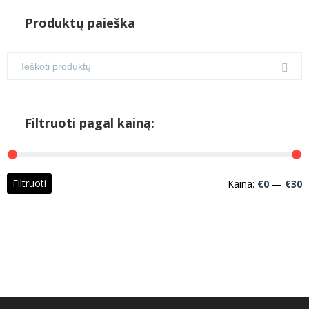
Produktų paieška
Filtruoti pagal kainą:
M
M
Filtruoti
Kaina:
€0
—
€30
k
k