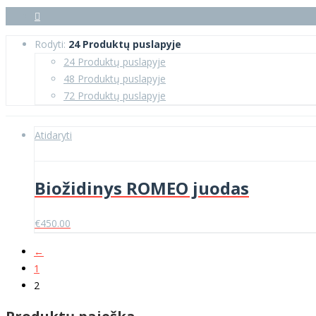
Rodyti:
24 Produktų puslapyje
24 Produktų puslapyje
48 Produktų puslapyje
72 Produktų puslapyje
Atidaryti
Biožidinys ROMEO juodas
€
450.00
←
1
2