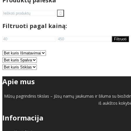
Produktų paieška
Search
for:
Filtruoti pagal kainą:
Min
Maks
Filtruoti
kaina
kaina
Apie mus
Mūsų pagrindinis tikslas – Jūsų namų jaukumas ir šiluma su biožidin
iš aukštos kokybė
Informacija