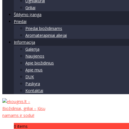
Ugniakurai
Griliai
Šildymo įranga
Priedai
Priedai biožidiniams
Aromaterapiniai aliejai
Informacija
Galerija
Naujienos
Apie biožidinius
Apie mus
DUK
Paskyra
Kontaktai
0 items