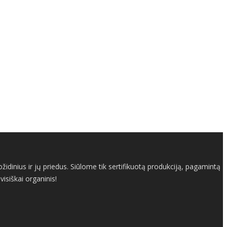
dinius ir jų priedus. Siūlome tik sertifikuotą produkciją, pagamintą
isiškai organinis!