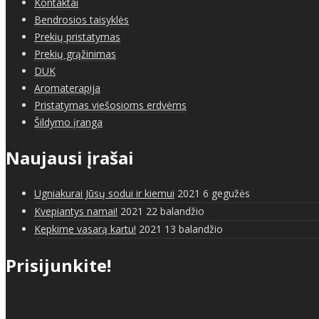
Kontaktai
Bendrosios taisyklės
Prekių pristatymas
Prekių grąžinimas
DUK
Aromaterapija
Pristatymas viešosioms erdvėms
Šildymo įranga
Naujausi įrašai
Ugniakurai Jūsų sodui ir kiemui
2021 6 gegužės
Kvepiantys namai!
2021 22 balandžio
Kepkime vasarą kartu!
2021 13 balandžio
Prisijunkite!