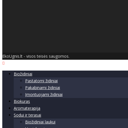
EkoUgnis.lt - visos teisės saugomos.
Biožidiniai
Pastatomi židiniai
Pakabinami židiniai
Įmontuojami židiniai
Biokuras
Aromaterapija
Sodui ir terasai
Biožidiniai laukui