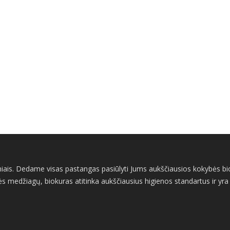
iais. Dedame visas pastangas pasiūlyti Jums aukščiausios kokybės bioži
s medžiagų, biokuras atitinka aukščiausius higienos standartus ir yra v