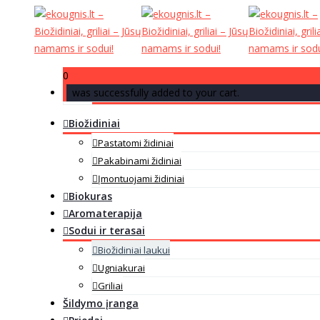
0
was successfully added to your cart.
Biožidiniai
Pastatomi židiniai
Pakabinami židiniai
Įmontuojami židiniai
Biokuras
Aromaterapija
Sodui ir terasai
Biožidiniai laukui
Ugniakurai
Griliai
Šildymo įranga