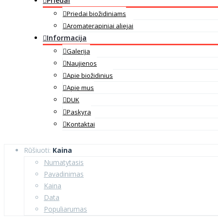
Priedai
Priedai biožidiniams
Aromaterapiniai aliejai
Informacija
Galerija
Naujienos
Apie biožidinius
Apie mus
DUK
Paskyra
Kontaktai
Rūšiuoti:
Kaina
Numatytasis
Pavadinimas
Kaina
Data
Populiarumas