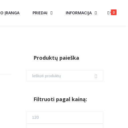
0
MO ĮRANGA
PRIEDAI
INFORMACIJA
Produktų paieška
Filtruoti pagal kainą:
Min
kaina
Maks