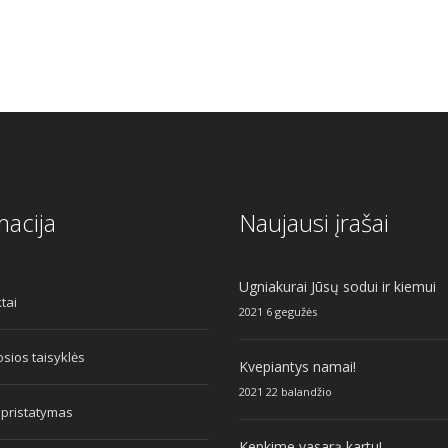
macija
Naujausi įrašai
Ugniakurai Jūsų sodui ir kiemui
tai
2021 6 gegužės
sios taisyklės
Kvepiantys namai!
2021 22 balandžio
 pristatymas
Kepkime vasarą kartu!