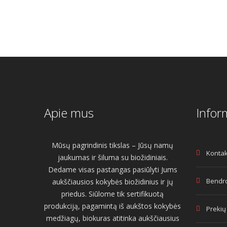
Apie mus
Infor
Mūsų pagrindinis tikslas – Jūsų namų
Kontak
jaukumas ir šiluma su biožidiniais.
Dedame visas pastangas pasiūlyti Jums
Bendro
aukščiausios kokybės biožidinius ir jų
priedus. Siūlome tik sertifikuotą
produkciją, pagamintą iš aukštos kokybės
Prekių
medžiagų, biokuras atitinka aukščiausius