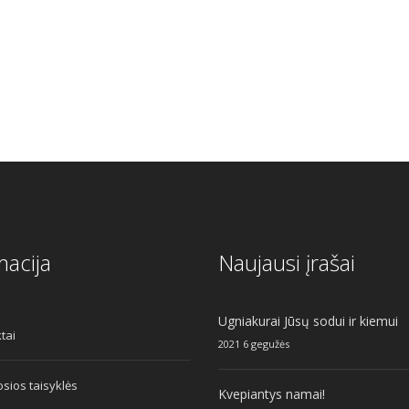
.00.
macija
Naujausi įrašai
Ugniakurai Jūsų sodui ir kiemui
tai
2021 6 gegužės
sios taisyklės
Kvepiantys namai!