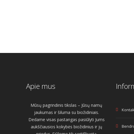
was:
is:
€72.00.
€55
Apie mus
Infor
Mūsų pagrindinis tikslas – Jūsų namų
Kontak
jaukumas ir šiluma su biožidiniais.
Dedame visas pastangas pasiūlyti Jums
Bendro
aukščiausios kokybės biožidinius ir jų
priedus. Siūlome tik sertifikuotą