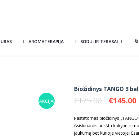
KURAS
AROMATERAPIJA
SODUI IR TERASAI
Š
Biožidinys TANGO 3 bal
Original
€
175.00
€
145.00
AKCIJA!
price
was:
i
Pastatomas biožidinys „TANGO“ s
€175.00.
išsiskiriantis aukšta kokybe ir m
jaukumą bet kurioje vietoje! Esa