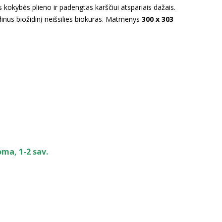
 kokybės plieno ir padengtas karščiui atspariais dažais.
udinus biožidinį neišsilies biokuras. Matmenys
300 x 303
oma, 1-2 sav.