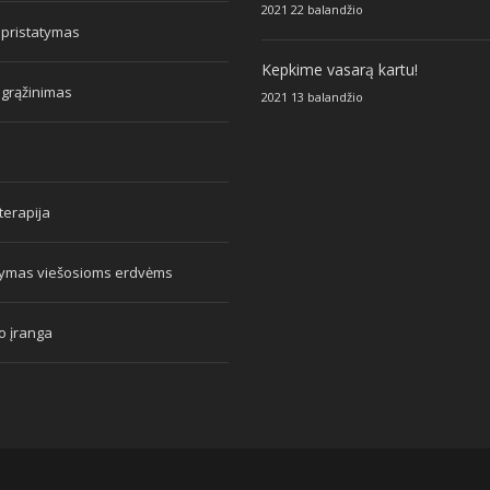
2021 22 balandžio
 pristatymas
Kepkime vasarą kartu!
 grąžinimas
2021 13 balandžio
erapija
tymas viešosioms erdvėms
o įranga