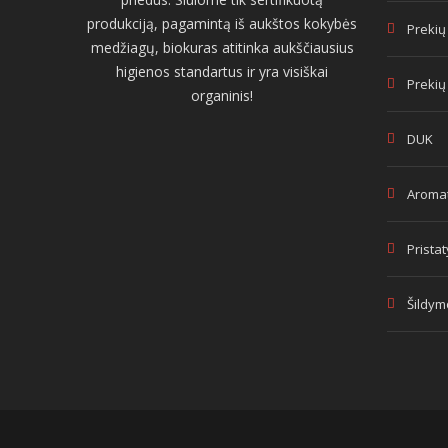
produkciją, pagamintą iš aukštos kokybės
Prekių
medžiagų, biokuras atitinka aukščiausius
higienos standartus ir yra visiškai
Prekių
organinis!
DUK
Aromat
Prista
Šildym