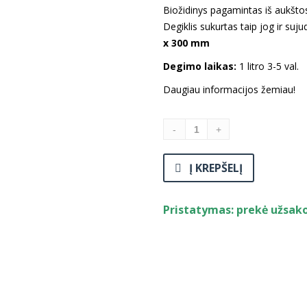
Biožidinys pagamintas iš aukštos
Degiklis sukurtas taip jog ir suj
x 300 mm
Degimo laikas:
1 litro 3-5 val.
Daugiau informacijos žemiau!
Į KREPŠELĮ
Pristatymas: prekė užsak