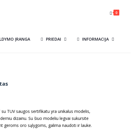
0
ILDYMO ĮRANGA
PRIEDAI
INFORMACIJA
tas
Current
price
s:
u TUV saugos sertifikatu yra unikalus modelis,
€145.00.
oderniu dizainu. Su šiuo modeliu legvai sukursite
nt geroms oro sąlygoms, galima naudoti ir lauke.