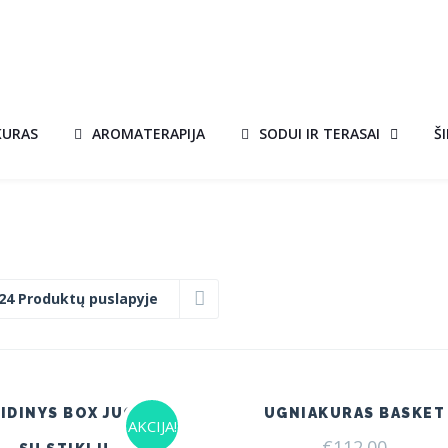
KURAS
AROMATERAPIJA
SODUI IR TERASAI
Š
24 Produktų puslapyje
IDINYS BOX JUODAS
UGNIAKURAS BASKET
AKCIJA!
€
112.00