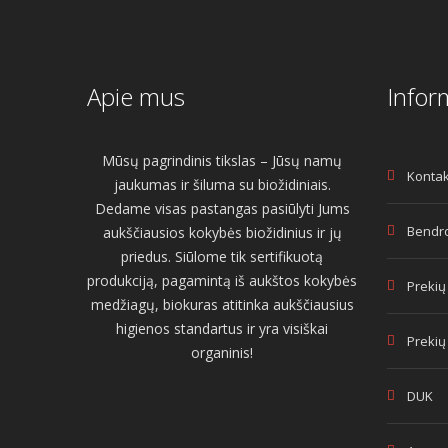
Apie mus
Infor
Mūsų pagrindinis tikslas – Jūsų namų
Kontak
jaukumas ir šiluma su biožidiniais.
Dedame visas pastangas pasiūlyti Jums
Bendro
aukščiausios kokybės biožidinius ir jų
priedus. Siūlome tik sertifikuotą
produkciją, pagamintą iš aukštos kokybės
Prekių
medžiagų, biokuras atitinka aukščiausius
higienos standartus ir yra visiškai
Prekių
organinis!
DUK