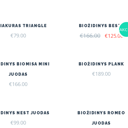
IAKURAS TRIANGLE
BIOŽIDINYS BESTA
AKCI
€
166.00
Original
C
€
79.00
€
125.00
price
pr
was:
is:
€166.00.
€1
IDINYS BIOMISA MINI
BIOŽIDINYS PLANK
€
189.00
JUODAS
€
166.00
IDINYS NEST JUODAS
BIOŽIDINYS ROMEO
€
99.00
JUODAS