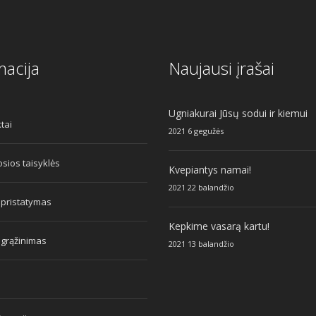
macija
Naujausi įrašai
Ugniakurai Jūsų sodui ir kiemui
tai
2021 6 gegužės
sios taisyklės
Kvepiantys namai!
2021 22 balandžio
 pristatymas
Kepkime vasarą kartu!
 grąžinimas
2021 13 balandžio