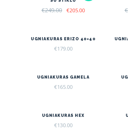
SU STIKLU
€
249.00
Original
Current
€
€
205.00
price
price
was:
is:
€249.00.
€205.00.
UGNIAKURAS ERIZO 40×40
UGNI
€
179.00
UGNIAKURAS GAMELA
UG
€
165.00
UGNIAKURAS HEX
€
130.00