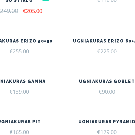
SU STIKLU
249.00
Original
Current
€
205.00
price
price
was:
is:
€249.00.
€205.00.
AKURAS ERIZO 50×50
UGNIAKURAS ERIZO 60×
€
255.00
€
225.00
NIAKURAS GAMMA
UGNIAKURAS GOBLET
€
139.00
€
90.00
UGNIAKURAS PIT
UGNIAKURAS PYRAMI
€
165.00
€
179.00