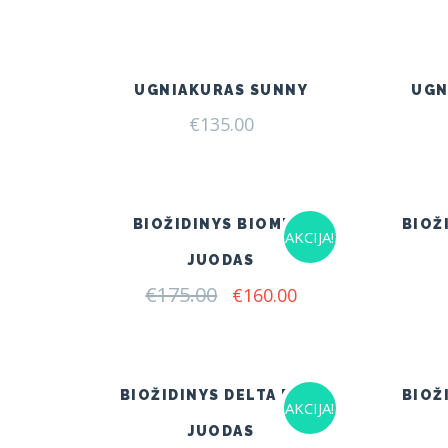
UGNIAKURAS SUNNY
UGN
€
135.00
BIOŽIDINYS BIOMISA
BIOŽ
AKCIJA!
JUODAS
€
175.00
Original
Current
€
160.00
price
price
was:
is:
€175.00.
€160.00.
BIOŽIDINYS DELTA FLAT
BIOŽ
AKCIJA!
JUODAS