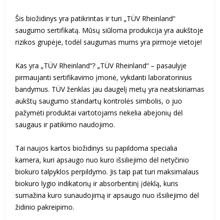
Šis biožidinys yra patikrintas ir turi „TÜV Rheinland“
saugumo sertifikatą. Mūsų siūloma produkcija yra aukštoje
rizikos grupėje, todėl saugumas mums yra pirmoje vietoje!
Kas yra „TÜV Rheinland“? „TÜV Rheinland“ – pasaulyje
pirmaujanti sertifikavimo įmonė, vykdanti laboratorinius
bandymus. TÜV ženklas jau daugelį metų yra neatskiriamas
aukštų saugumo standartų kontrolės simbolis, o juo
pažymėti produktai vartotojams nekelia abejonių dėl
saugaus ir patikimo naudojimo.
Tai naujos kartos biožidinys su papildoma specialia
kamera, kuri apsaugo nuo kuro išsiliejimo dėl netyčinio
biokuro talpyklos perpildymo. Jis taip pat turi maksimalaus
biokuro lygio indikatorių ir absorbentinį įdėklą, kuris
sumažina kuro sunaudojimą ir apsaugo nuo išsiliejimo dėl
židinio pakreipimo.