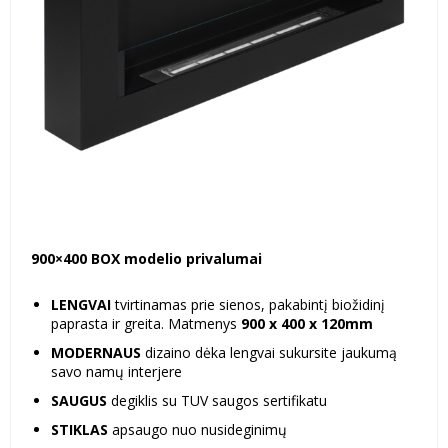
900×400 BOX modelio privalumai
LENGVAI
tvirtinamas prie sienos, pakabintį biožidinį
paprasta ir greita. Matmenys
900 x 400 x 120mm
MODERNAUS
dizaino dėka lengvai sukursite jaukumą
savo namų interjere
SAUGUS
degiklis su TUV saugos sertifikatu
STIKLAS
apsaugo nuo nusideginimų