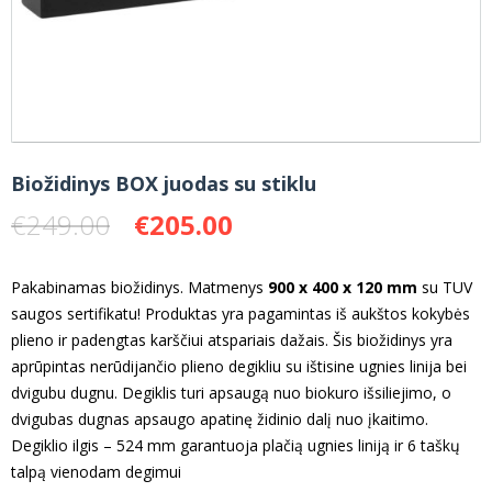
Biožidinys BOX juodas su stiklu
Original
Current
€
249.00
€
205.00
price
price
was:
is:
Pakabinamas biožidinys. Matmenys
900 x 400 x 120 mm
su TUV
€249.00.
€205.00.
saugos sertifikatu! Produktas yra pagamintas iš aukštos kokybės
plieno ir padengtas karščiui atspariais dažais. Šis biožidinys yra
aprūpintas nerūdijančio plieno degikliu su ištisine ugnies linija bei
dvigubu dugnu. Degiklis turi apsaugą nuo biokuro išsiliejimo, o
dvigubas dugnas apsaugo apatinę židinio dalį nuo įkaitimo.
Degiklio ilgis – 524 mm garantuoja plačią ugnies liniją ir 6 taškų
talpą vienodam degimui