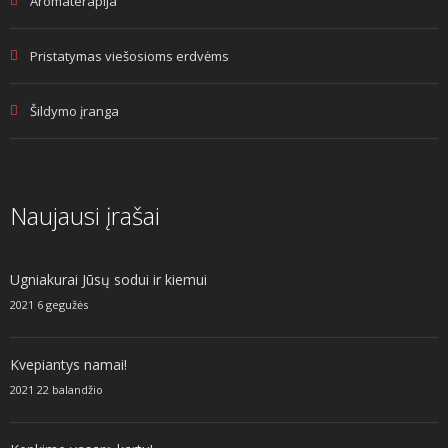
Aromaterapija
Pristatymas viešosioms erdvėms
Šildymo įranga
Naujausi įrašai
Ugniakurai Jūsų sodui ir kiemui
2021 6 gegužės
Kvepiantys namai!
2021 22 balandžio