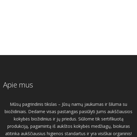
Apie mus
Mūsų pagrindinis tikslas – Jūsų namų jaukumas ir šiluma su
biožidiniais. Dedame visas pastangas pasiūlyti Jums aukščiausios
kokybės biožidinius ir jų priedus. Siūlome tik sertifikuotą
produkciją, pagamintą iš aukštos kokybės medžiagų, biokuras
atitinka aukščiausius higienos standartus ir yra visiškai organinis!