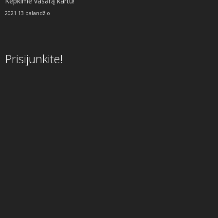
Kepkime vasarą kartu!
2021 13 balandžio
Prisijunkite!