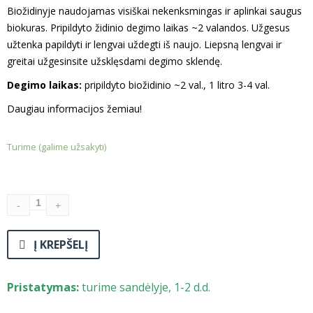
Biožidinyje naudojamas visiškai nekenksmingas ir aplinkai saugus
biokuras. Pripildyto židinio degimo laikas ~2 valandos. Užgesus
užtenka papildyti ir lengvai uždegti iš naujo. Liepsną lengvai ir
greitai užgesinsite užsklęsdami degimo sklendę.
Degimo laikas:
pripildyto biožidinio ~2 val., 1 litro 3-4 val.
Daugiau informacijos žemiau!
Turime (galime užsakyti)
Į KREPŠELĮ
Pristatymas:
turime sandėlyje, 1-2 d.d.