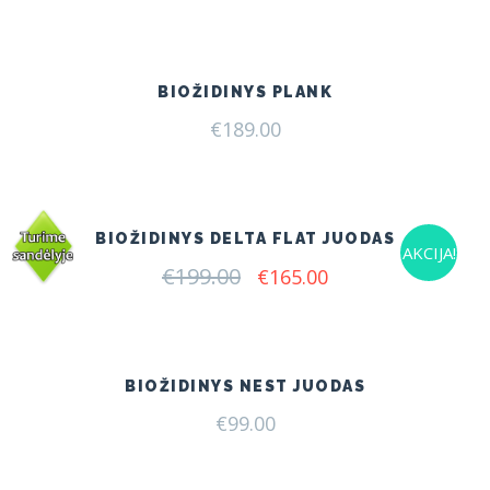
BIOŽIDINYS PLANK
€
189.00
BIOŽIDINYS DELTA FLAT JUODAS
AKCIJA!
€
199.00
Original
Current
€
165.00
price
price
was:
is:
€199.00.
€165.00.
BIOŽIDINYS NEST JUODAS
€
99.00