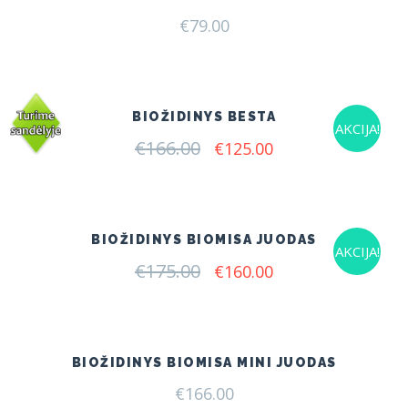
€
79.00
BIOŽIDINYS BESTA
AKCIJA!
€
166.00
Original
Current
€
125.00
price
price
was:
is:
€166.00.
€125.00.
BIOŽIDINYS BIOMISA JUODAS
AKCIJA!
€
175.00
Original
Current
€
160.00
price
price
was:
is:
€175.00.
€160.00.
BIOŽIDINYS BIOMISA MINI JUODAS
€
166.00