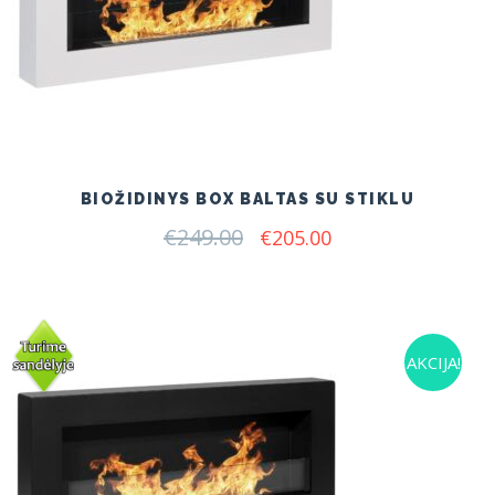
BIOŽIDINYS BOX BALTAS SU STIKLU
€
249.00
Original
Current
€
205.00
price
price
was:
is:
€249.00.
€205.00.
AKCIJA!