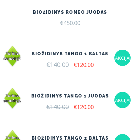
BIOŽIDINYS ROMEO JUODAS
€
450.00
BIOŽIDINYS TANGO 1 BALTAS
AKCIJA!
€
140.00
Original
Current
€
120.00
price
price
was:
is:
€140.00.
€120.00.
BIOŽIDINYS TANGO 1 JUODAS
AKCIJA!
€
140.00
Original
Current
€
120.00
price
price
was:
is:
€140.00.
€120.00.
BIOŽIDINYS TANGO 2 BALTAS