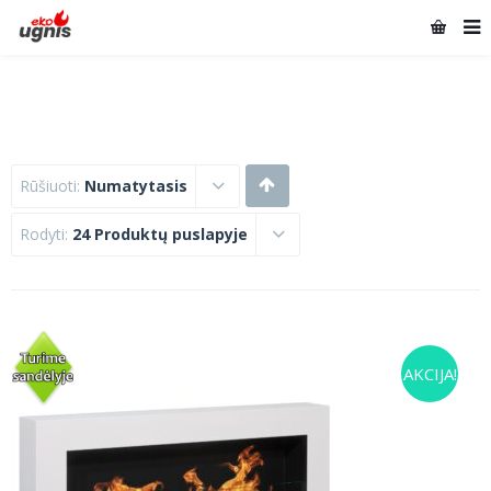
Rūšiuoti:
Numatytasis
Rodyti:
24 Produktų puslapyje
AKCIJA!