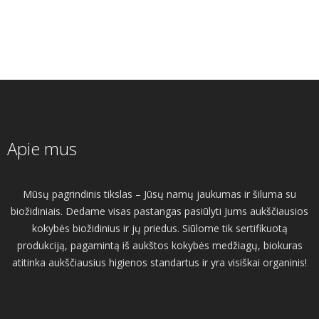
Apie mus
Mūsų pagrindinis tikslas – Jūsų namų jaukumas ir šiluma su
biožidiniais. Dedame visas pastangas pasiūlyti Jums aukščiausios
kokybės biožidinius ir jų priedus. Siūlome tik sertifikuotą
produkciją, pagamintą iš aukštos kokybės medžiagų, biokuras
atitinka aukščiausius higienos standartus ir yra visiškai organinis!