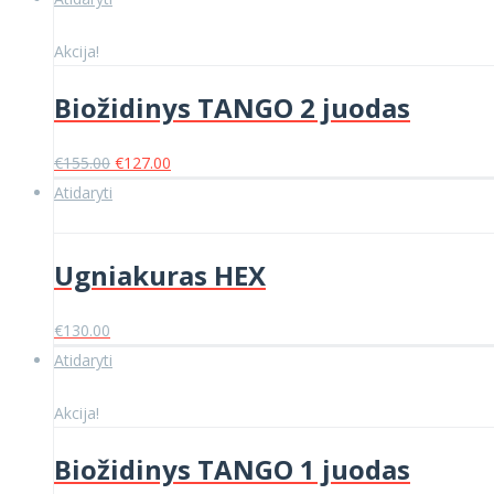
was:
is:
€140.00.
€120.00.
Akcija!
Biožidinys TANGO 2 juodas
Original
Current
€
155.00
€
127.00
price
price
Atidaryti
was:
is:
€155.00.
€127.00.
Ugniakuras HEX
€
130.00
Atidaryti
Akcija!
Biožidinys TANGO 1 juodas