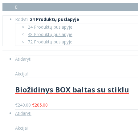
Rodyti:
24 Produktų puslapyje
24 Produktų puslapyje
48 Produktų puslapyje
72 Produktų puslapyje
Atidaryti
Akcija!
Biožidinys BOX baltas su stiklu
Original
Current
€
249.00
€
205.00
price
price
Atidaryti
was:
is:
€249.00.
€205.00.
Akcija!