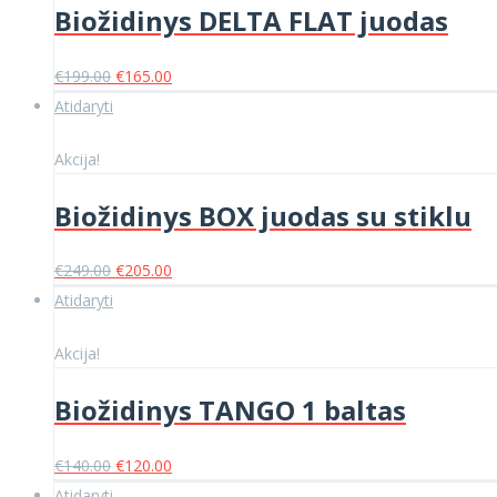
Biožidinys DELTA FLAT juodas
Original
Current
€
199.00
€
165.00
price
price
Atidaryti
was:
is:
€199.00.
€165.00.
Akcija!
Biožidinys BOX juodas su stiklu
Original
Current
€
249.00
€
205.00
price
price
Atidaryti
was:
is:
€249.00.
€205.00.
Akcija!
Biožidinys TANGO 1 baltas
Original
Current
€
140.00
€
120.00
price
price
Atidaryti