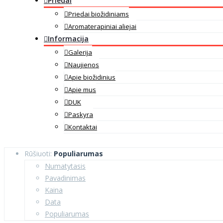
Priedai
Priedai biožidiniams
Aromaterapiniai aliejai
Informacija
Galerija
Naujienos
Apie biožidinius
Apie mus
DUK
Paskyra
Kontaktai
Rūšiuoti:
Populiarumas
Numatytasis
Pavadinimas
Kaina
Data
Populiarumas