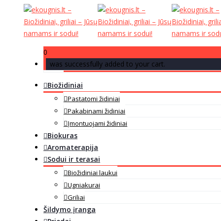
0
was successfully added to your cart.
Biožidiniai
Pastatomi židiniai
Pakabinami židiniai
Įmontuojami židiniai
Biokuras
Aromaterapija
Sodui ir terasai
Biožidiniai laukui
Ugniakurai
Griliai
Šildymo įranga