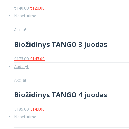
Original
Current
€
140.00
€
120.00
price
price
Nebeturime
was:
is:
€140.00.
€120.00.
Akcija!
Biožidinys TANGO 3 juodas
Original
Current
€
175.00
€
145.00
price
price
Atidaryti
was:
is:
€175.00.
€145.00.
Akcija!
Biožidinys TANGO 4 juodas
Original
Current
€
185.00
€
149.00
price
price
Nebeturime
was:
is: