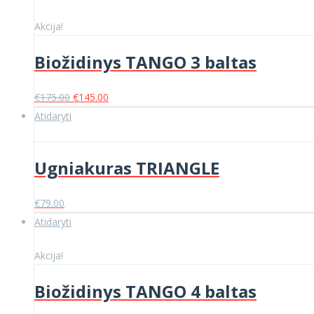
was:
is:
€155.00.
€127.00.
Akcija!
Biožidinys TANGO 3 baltas
Original
Current
€
175.00
€
145.00
price
price
Atidaryti
was:
is:
€175.00.
€145.00.
Ugniakuras TRIANGLE
€
79.00
Atidaryti
Akcija!
Biožidinys TANGO 4 baltas