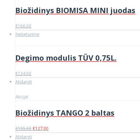
€185.00.
€149.00.
Biožidinys BIOMISA MINI juodas
€
166.00
Nebeturime
Degimo modulis TÜV 0,75L.
€
134.00
Atidaryti
Akcija!
Biožidinys TANGO 2 baltas
Original
Current
€
155.00
€
127.00
price
price
Atidaryti