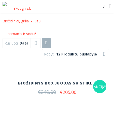
Rūšiuoti:
Data
Rodyti:
12 Produktų puslapyje
BIOŽIDINYS BOX JUODAS SU STIKLU
AKCIJA!
€
249.00
Original
Current
€
205.00
price
price
was:
is:
€249.00.
€205.00.