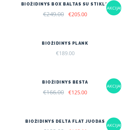
BIOŽIDINYS BOX BALTAS SU STIKLU
AKCIJA!
€
249.00
Original
Current
€
205.00
price
price
was:
is:
€249.00.
€205.00.
BIOŽIDINYS PLANK
€
189.00
BIOŽIDINYS BESTA
AKCIJA!
€
166.00
Original
Current
€
125.00
price
price
was:
is:
€166.00.
€125.00.
BIOŽIDINYS DELTA FLAT JUODAS
AKCIJA!