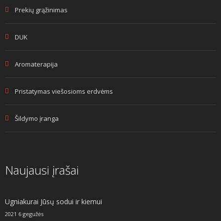
Prekių grąžinimas
DUK
Aromaterapija
Pristatymas viešosioms erdvėms
Šildymo įranga
Naujausi įrašai
Ugniakurai Jūsų sodui ir kiemui
2021 6 gegužės