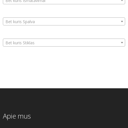
Bet kuris Išmatavimai
Bet kuris Spalva
Bet kuris Stiklas
Apie mus