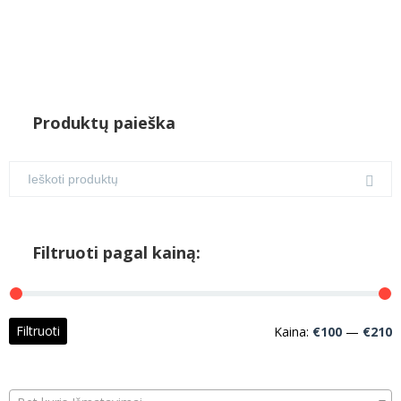
Produktų paieška
Filtruoti pagal kainą:
M
M
Filtruoti
Kaina:
€100
—
€210
k
k