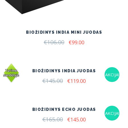
BIOŽIDINYS INDIA MINI JUODAS
€
106.00
Original
Current
€
99.00
price
price
was:
is:
€106.00.
€99.00.
BIOŽIDINYS INDIA JUODAS
AKCIJA!
€
145.00
Original
Current
€
119.00
price
price
was:
is:
€145.00.
€119.00.
BIOŽIDINYS ECHO JUODAS
AKCIJA!
€
165.00
Original
Current
€
145.00
price
price