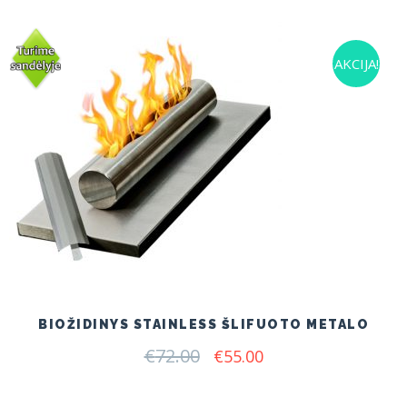
AKCIJA!
BIOŽIDINYS STAINLESS ŠLIFUOTO METALO
€
72.00
Original
Current
€
55.00
price
price
was:
is:
€72.00.
€55.00.