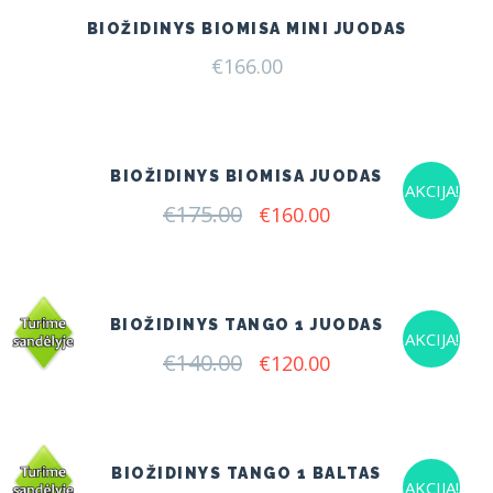
BIOŽIDINYS BIOMISA MINI JUODAS
€
166.00
BIOŽIDINYS BIOMISA JUODAS
AKCIJA!
€
175.00
Original
Current
€
160.00
price
price
was:
is:
€175.00.
€160.00.
BIOŽIDINYS TANGO 1 JUODAS
AKCIJA!
€
140.00
Original
Current
€
120.00
price
price
was:
is:
€140.00.
€120.00.
BIOŽIDINYS TANGO 1 BALTAS
AKCIJA!