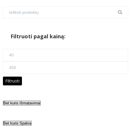
Filtruoti pagal kainą:
Min
kaina
Maks
kaina
Filtruoti