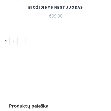
BIOŽIDINYS NEST JUODAS
€
99.00
1
2
→
Produktų paieška