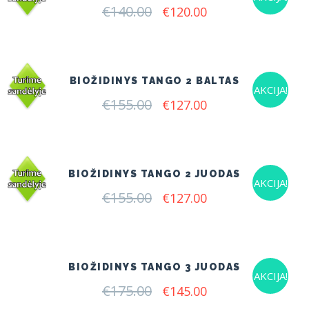
€
140.00
Original
Current
€
120.00
price
price
was:
is:
€140.00.
€120.00.
BIOŽIDINYS TANGO 2 BALTAS
AKCIJA!
€
155.00
Original
Current
€
127.00
price
price
was:
is:
€155.00.
€127.00.
BIOŽIDINYS TANGO 2 JUODAS
AKCIJA!
€
155.00
Original
Current
€
127.00
price
price
was:
is:
€155.00.
€127.00.
BIOŽIDINYS TANGO 3 JUODAS
AKCIJA!
€
175.00
Original
Current
€
145.00
price
price