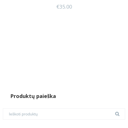
€
35.00
Produktų paieška