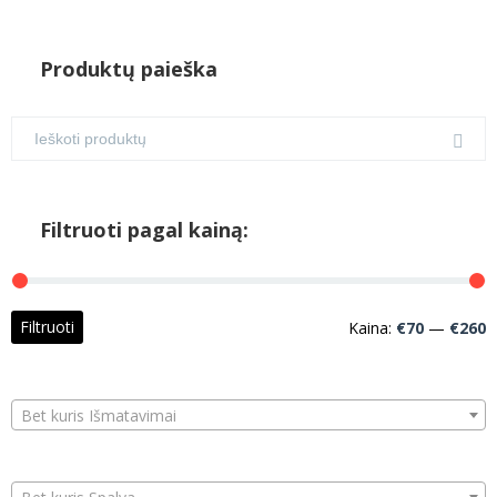
Produktų paieška
Filtruoti pagal kainą:
M
M
Filtruoti
Kaina:
€70
—
€260
k
k
Bet kuris Išmatavimai