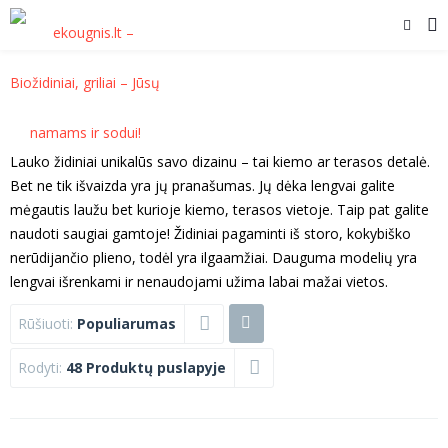
Lauko židiniai unikalūs savo dizainu – tai kiemo ar terasos detalė.
Bet ne tik išvaizda yra jų pranašumas. Jų dėka lengvai galite
mėgautis laužu bet kurioje kiemo, terasos vietoje. Taip pat galite
naudoti saugiai gamtoje! Židiniai pagaminti iš storo, kokybiško
nerūdijančio plieno, todėl yra ilgaamžiai. Dauguma modelių yra
lengvai išrenkami ir nenaudojami užima labai mažai vietos.
Rūšiuoti:
Populiarumas
Rodyti:
48 Produktų puslapyje