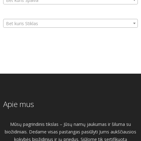
Bet kuris Spalva
Bet kuris Stiklas
Apie mus
Mūsų pagrindinis tikslas – Jūsų namų jaukumas ir šiluma su
biožidiniais. Dedame visas pastangas pasiūlyti Jums aukščiausios
kokybės biožidinius ir jų priedus. Siūlome tik sertifikuotą