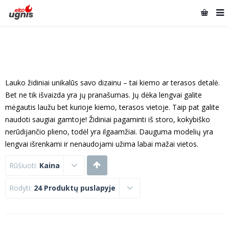
Lauko židiniai unikalūs savo dizainu – tai kiemo ar terasos detalė.
Bet ne tik išvaizda yra jų pranašumas. Jų dėka lengvai galite
mėgautis laužu bet kurioje kiemo, terasos vietoje. Taip pat galite
naudoti saugiai gamtoje! Židiniai pagaminti iš storo, kokybiško
nerūdijančio plieno, todėl yra ilgaamžiai. Dauguma modelių yra
lengvai išrenkami ir nenaudojami užima labai mažai vietos.
Rūšiuoti:
Kaina
Rodyti:
24 Produktų puslapyje