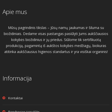
Apie mus
Mūsų pagrindinis tikslas – Jūsų namų jaukumas ir šiluma su
biožidiniais. Dedame visas pastangas pasiūlyti Jums aukščiausios
kokybės biožidinius ir jų priedus. Siūlome tik sertifikuotą
produkciją, pagamintą iš aukštos kokybės medžiagų, biokuras
atitinka aukščiausius higienos standartus ir yra visiškai organinis!
Informacija
Kontaktai
Bendrosios taisyklės