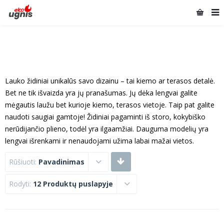
Lauko židiniai unikalūs savo dizainu – tai kiemo ar terasos detalė.
Bet ne tik išvaizda yra jų pranašumas. Jų dėka lengvai galite
mėgautis laužu bet kurioje kiemo, terasos vietoje. Taip pat galite
naudoti saugiai gamtoje! Židiniai pagaminti iš storo, kokybiško
nerūdijančio plieno, todėl yra ilgaamžiai. Dauguma modelių yra
lengvai išrenkami ir nenaudojami užima labai mažai vietos.
Rūšiuoti:
Pavadinimas
Rodyti:
12 Produktų puslapyje