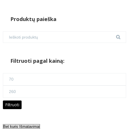
Produktų paieška
Filtruoti pagal kainą:
Min
kaina
Maks
kaina
Filtruoti