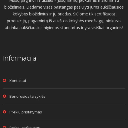
Mūsų pagrindinis tikslas – Jūsų namų jaukumas ir šiluma su
biožidiniais. Dedame visas pastangas pasiūlyti Jums aukščiausios
kokybės biožidinius ir jų priedus. Siūlome tik sertifikuotą
produkciją, pagamintą iš aukštos kokybės medžiagų, biokuras
atitinka aukščiausius higienos standartus ir yra visiškai organinis!
Informacija
Kontaktai
Bendrosios taisyklės
Prekių pristatymas
Prekių grąžinimas