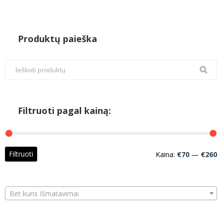
Produktų paieška
Filtruoti pagal kainą:
M
M
Filtruoti
Kaina:
€70
—
€260
k
k
Bet kuris Išmatavimai