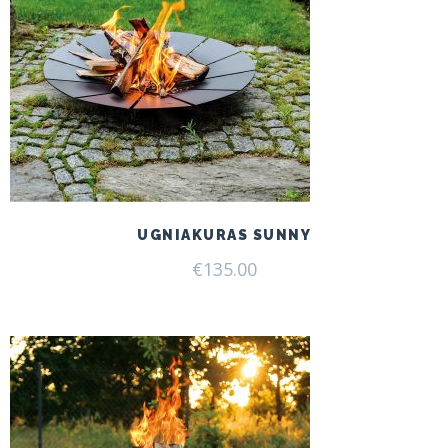
UGNIAKURAS SUNNY
€
135.00