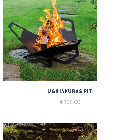
UGNIAKURAS PIT
€
165.00