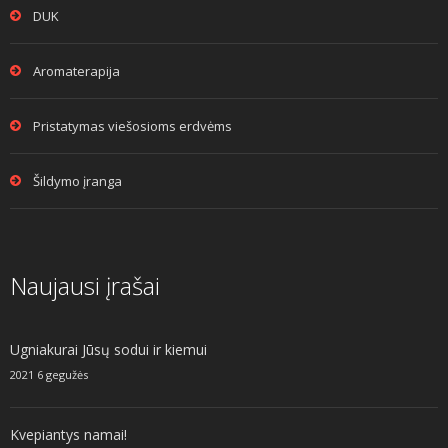
DUK
Aromaterapija
Pristatymas viešosioms erdvėms
Šildymo įranga
Naujausi įrašai
Ugniakurai Jūsų sodui ir kiemui
2021 6 gegužės
Kvepiantys namai!