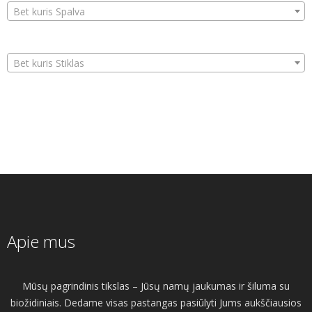
Bet kuris Spalva
Bet kuris Stiklas
Apie mus
Mūsų pagrindinis tikslas – Jūsų namų jaukumas ir šiluma su
biožidiniais. Dedame visas pastangas pasiūlyti Jums aukščiausios