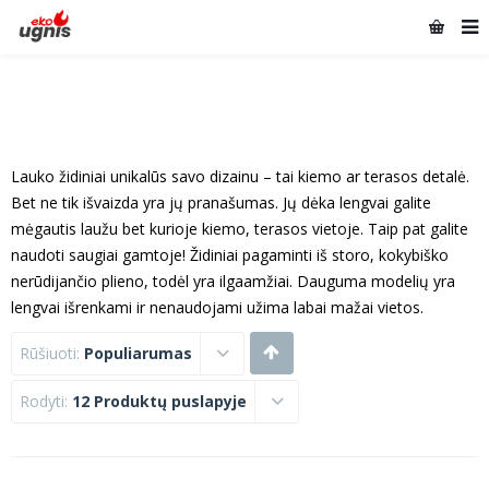
Lauko židiniai unikalūs savo dizainu – tai kiemo ar terasos detalė.
Bet ne tik išvaizda yra jų pranašumas. Jų dėka lengvai galite
mėgautis laužu bet kurioje kiemo, terasos vietoje. Taip pat galite
naudoti saugiai gamtoje! Židiniai pagaminti iš storo, kokybiško
nerūdijančio plieno, todėl yra ilgaamžiai. Dauguma modelių yra
lengvai išrenkami ir nenaudojami užima labai mažai vietos.
Rūšiuoti:
Populiarumas
Rodyti:
12 Produktų puslapyje