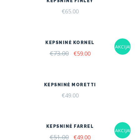
KEPSNINĖ FINLEY
€
65.00
KEPSNINĖ KORNEL
AKCIJA!
€
73.00
Original
Current
€
59.00
price
price
was:
is:
€73.00.
€59.00.
KEPSNINĖ MORETTI
€
49.00
KEPSNINĖ FARREL
AKCIJA!
€
51.00
Original
Current
€
49.00