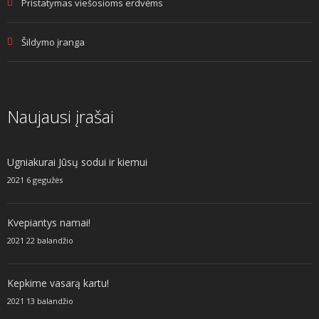
Pristatymas viešosioms erdvėms
Šildymo įranga
Naujausi įrašai
Ugniakurai Jūsų sodui ir kiemui
2021 6 gegužės
Kvepiantys namai!
2021 22 balandžio
Kepkime vasarą kartu!
2021 13 balandžio