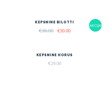
price
price
was:
is:
€51.00.
€49.00.
KEPSNINĖ BILOTTI
AKCIJA!
€
36.00
Original
Current
€
30.00
price
price
was:
is:
€36.00.
€30.00.
KEPSNINĖ HORUS
€
29.00