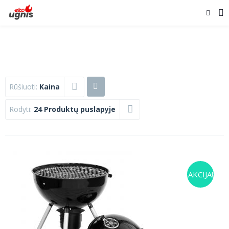
Rūšiuoti:
Kaina
Rodyti:
24 Produktų puslapyje
AKCIJA!