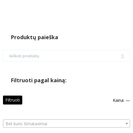
Produktų paieška
Filtruoti pagal kainą:
M
M
Filtruoti
Kaina:
—
k
k
Bet kuris Išmatavimai