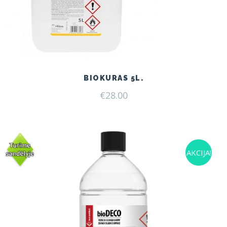
BIOKURAS 5L.
€
28.00
AKCIJA!