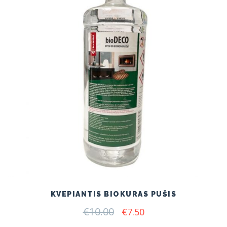
KVEPIANTIS BIOKURAS PUŠIS
€
10.00
Original
Current
€
7.50
price
price