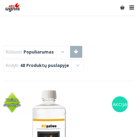
Rūšiuoti:
Populiarumas
Rodyti:
48 Produktų puslapyje
AKCIJA!