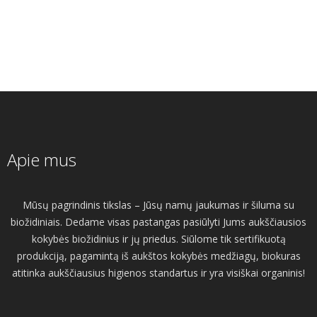
Apie mus
Mūsų pagrindinis tikslas – Jūsų namų jaukumas ir šiluma su
biožidiniais. Dedame visas pastangas pasiūlyti Jums aukščiausios
kokybės biožidinius ir jų priedus. Siūlome tik sertifikuotą
produkciją, pagamintą iš aukštos kokybės medžiagų, biokuras
atitinka aukščiausius higienos standartus ir yra visiškai organinis!