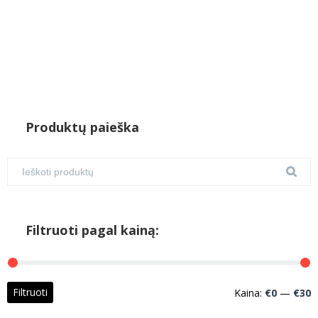
Produktų paieška
Filtruoti pagal kainą:
M
M
Filtruoti
Kaina:
€0
—
€30
k
k