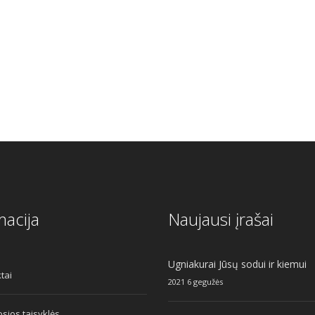
macija
Naujausi įrašai
Ugniakurai Jūsų sodui ir kiemui
tai
2021 6 gegužės
sios taisyklės