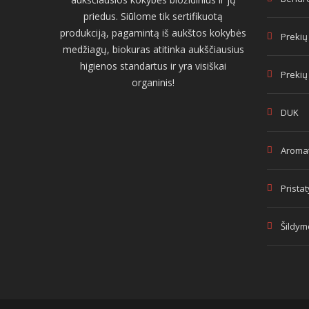
priedus. Siūlome tik sertifikuotą
produkciją, pagamintą iš aukštos kokybės
Prekių
medžiagų, biokuras atitinka aukščiausius
higienos standartus ir yra visiškai
Prekių
organinis!
DUK
Aromat
Prista
Šildym