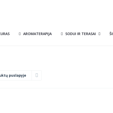
KURAS
AROMATERAPIJA
SODUI IR TERASAI
Š
uktų puslapyje
KVEPIANTIS
A!
AKCIJA!
BIOKURAS