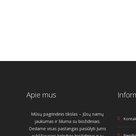
€
10.00
Original
Current
€
7.50
price
price
was:
is:
€10.00.
€7.50.
Apie mus
Infor
Mūsų pagrindinis tikslas – Jūsų namų
Kontak
jaukumas ir šiluma su biožidiniais.
Dedame visas pastangas pasiūlyti Jums
Bendro
aukščiausios kokybės biožidinius ir jų