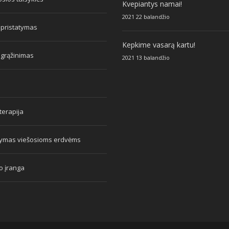
Kvepiantys namai!
2021 22 balandžio
 pristatymas
Kepkime vasarą kartu!
 grąžinimas
2021 13 balandžio
erapija
tymas viešosioms erdvėms
o įranga