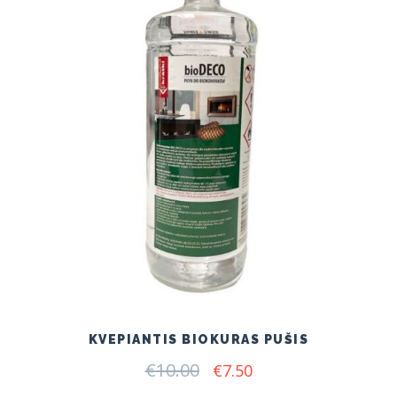
KVEPIANTIS BIOKURAS PUŠIS
€
10.00
Original
Current
€
7.50
price
price