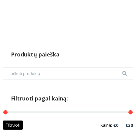
Produktų paieška
Filtruoti pagal kainą:
M
M
Filtruoti
Kaina:
€0
—
€30
k
k