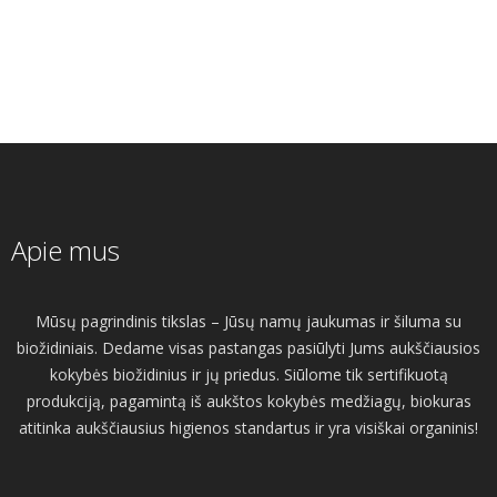
Apie mus
Mūsų pagrindinis tikslas – Jūsų namų jaukumas ir šiluma su
biožidiniais. Dedame visas pastangas pasiūlyti Jums aukščiausios
kokybės biožidinius ir jų priedus. Siūlome tik sertifikuotą
produkciją, pagamintą iš aukštos kokybės medžiagų, biokuras
atitinka aukščiausius higienos standartus ir yra visiškai organinis!