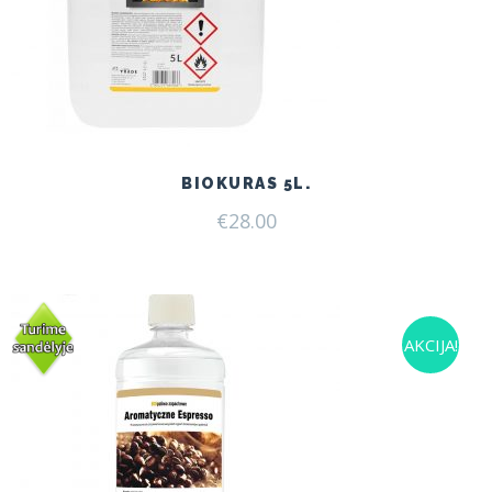
BIOKURAS 5L.
€
28.00
AKCIJA!