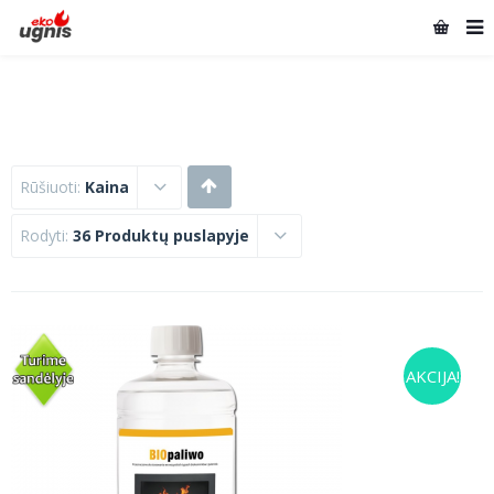
Rūšiuoti:
Kaina
Rodyti:
36 Produktų puslapyje
AKCIJA!