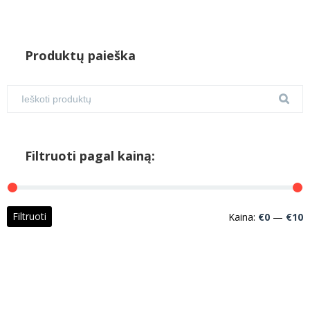
Produktų paieška
Filtruoti pagal kainą:
M
M
Filtruoti
Kaina:
€0
—
€10
k
k