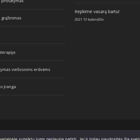
 pristatymas
Kepkime vasarą kartu!
 grąžinimas
2021 13 balandžio
terapija
atymas viešosioms erdvėms
mo įranga
tainėje suteiktų jums geriausią patirtį. Jei ir toliau naudositės šia sve