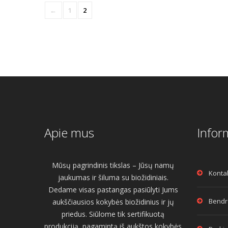
←
1
2
Apie mus
Infor
Mūsų pagrindinis tikslas – Jūsų namų
Konta
jaukumas ir šiluma su biožidiniais.
Dedame visas pastangas pasiūlyti Jums
Bendro
aukščiausios kokybės biožidinius ir jų
priedus. Siūlome tik sertifikuotą
produkciją, pagamintą iš aukštos kokybės