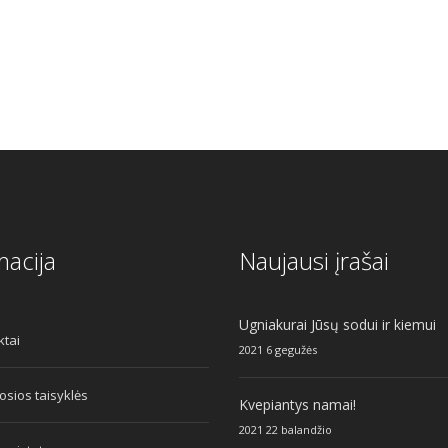
macija
Naujausi įrašai
Ugniakurai Jūsų sodui ir kiemui
ktai
2021 6 gegužės
sios taisyklės
Kvepiantys namai!
2021 22 balandžio