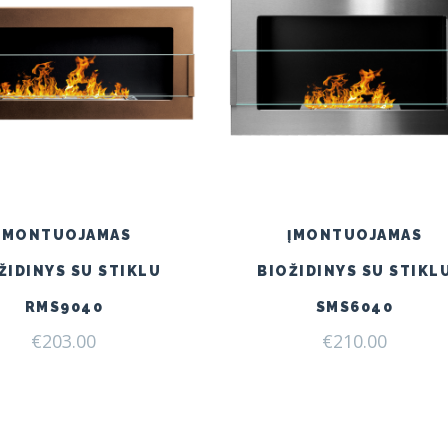
ĮMONTUOJAMAS
ĮMONTUOJAMAS
ŽIDINYS SU STIKLU
BIOŽIDINYS SU STIKL
RMS9040
SMS6040
€
203.00
€
210.00