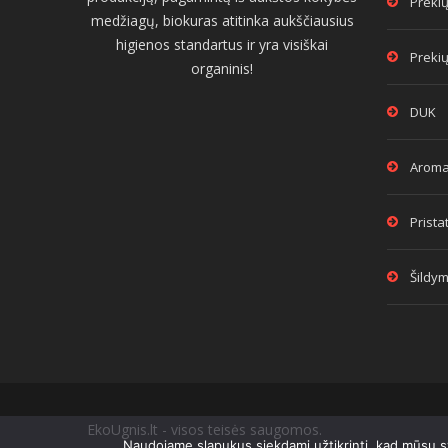
Prekių
medžiagų, biokuras atitinka aukščiausius
higienos standartus ir yra visiškai
Prekių
organinis!
DUK
Aroma
Prist
Šildy
EkoUgnis.lt - visos teisės saugomos.
Naudojame slapukus siekdami užtikrinti, kad mūsų sve