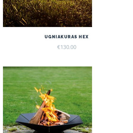
UGNIAKURAS HEX
€
130.00