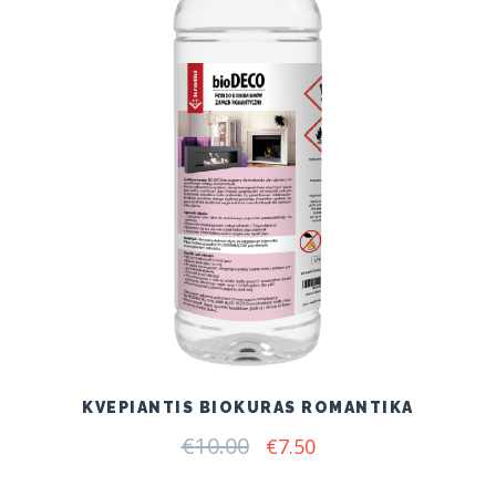
KVEPIANTIS BIOKURAS ROMANTIKA
€
10.00
Original
Current
€
7.50
price
price
was:
is: