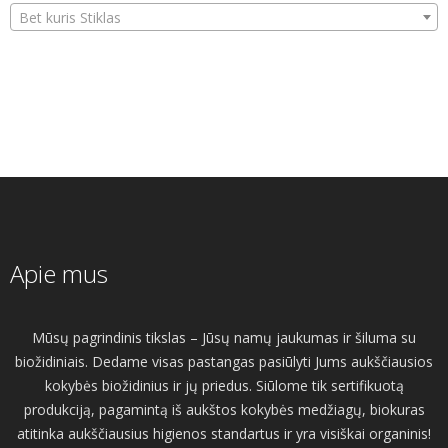
Bet kuris Stiklas
Apie mus
Mūsų pagrindinis tikslas – Jūsų namų jaukumas ir šiluma su
biožidiniais. Dedame visas pastangas pasiūlyti Jums aukščiausios
kokybės biožidinius ir jų priedus. Siūlome tik sertifikuotą
produkciją, pagamintą iš aukštos kokybės medžiagų, biokuras
atitinka aukščiausius higienos standartus ir yra visiškai organinis!