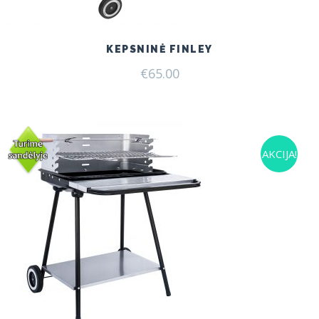
KEPSNINĖ FINLEY
€
65.00
AKCIJA!