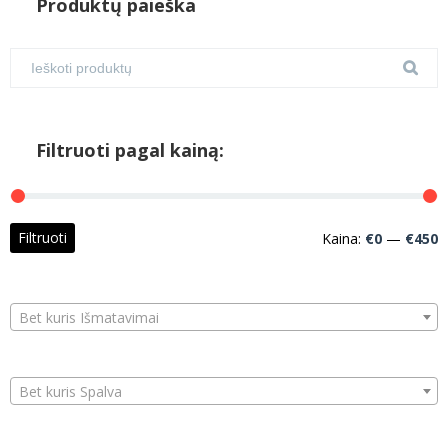
Produktų paieška
Filtruoti pagal kainą:
M
M
Filtruoti
Kaina:
€0
—
€450
k
k
Bet kuris Išmatavimai
Bet kuris Spalva