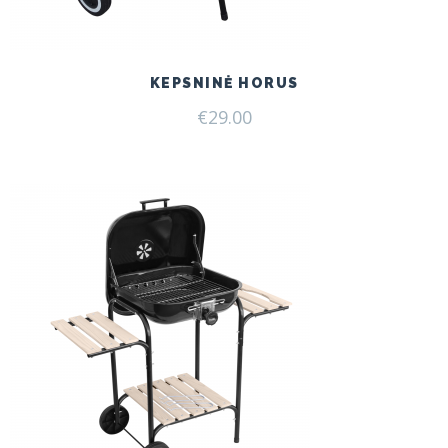
KEPSNINĖ HORUS
€
29.00