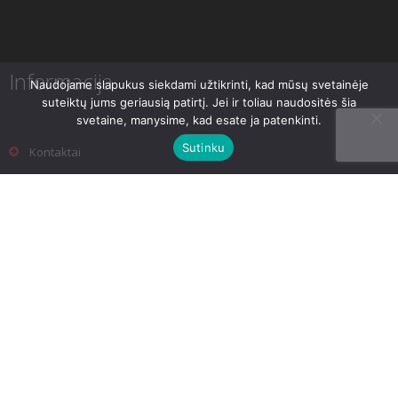
Informacija
Naudojame slapukus siekdami užtikrinti, kad mūsų svetainėje
suteiktų jums geriausią patirtį. Jei ir toliau naudositės šia
svetaine, manysime, kad esate ja patenkinti.
Sutinku
Kontaktai
Bendrosios taisyklės
Prekių pristatymas
Prekių grąžinimas
DUK
Aromaterapija