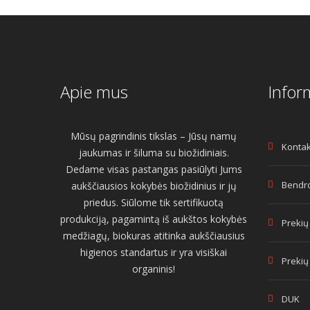
Apie mus
Infor
Mūsų pagrindinis tikslas – Jūsų namų
Kontak
jaukumas ir šiluma su biožidiniais.
Dedame visas pastangas pasiūlyti Jums
Bendro
aukščiausios kokybės biožidinius ir jų
priedus. Siūlome tik sertifikuotą
produkciją, pagamintą iš aukštos kokybės
Prekių
medžiagų, biokuras atitinka aukščiausius
higienos standartus ir yra visiškai
Prekių
organinis!
DUK