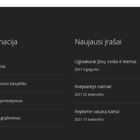
macija
Naujausi įrašai
Ugniakurai Jūsų sodui ir kiemui
tai
2021 6 gegužės
sios taisyklės
Kvepiantys namai!
2021 22 balandžio
 pristatymas
Kepkime vasarą kartu!
 grąžinimas
2021 13 balandžio