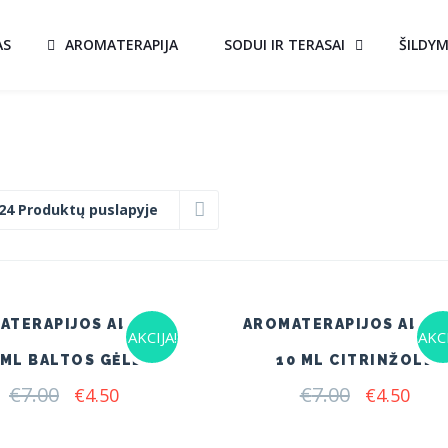
AS
AROMATERAPIJA
SODUI IR TERASAI
ŠILDY
24 Produktų puslapyje
ATERAPIJOS ALIEJUS
AROMATERAPIJOS ALIEJ
AKCIJA!
AKCI
 ML BALTOS GĖLĖS
10 ML CITRINŽOLĖ
€
7.00
Original
Current
€
7.00
Original
Curr
€
4.50
€
4.50
price
price
price
pric
was:
is:
was:
is: