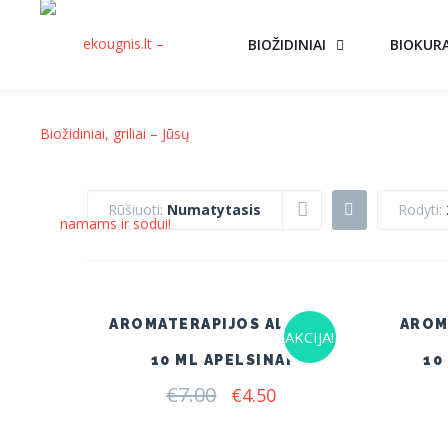
BIOŽIDINIAI
BIOKUR
Rūšiuoti:
Numatytasis
Rodyti:
AROMATERAPIJOS ALIEJUS
AROM
AKCIJA!
10 ML APELSINAI
10
€
7.00
Original
Current
€
4.50
price
price
was:
is: