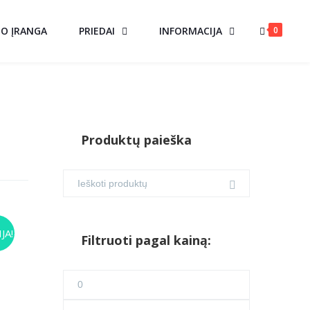
0
MO ĮRANGA
PRIEDAI
INFORMACIJA
Produktų paieška
US
JA!
Filtruoti pagal kainą:
ent
Min
e
kaina
Maks