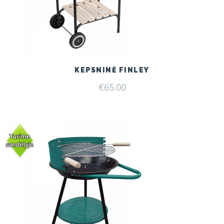
KEPSNINĖ FINLEY
€
65.00