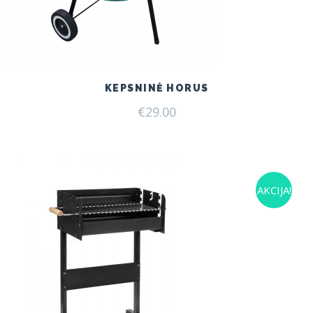
KEPSNINĖ HORUS
€
29.00
AKCIJA!