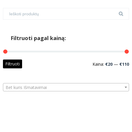
Filtruoti pagal kainą:
M
M
Filtruoti
Kaina:
€20
—
€110
k
k
Bet kuris Išmatavimai