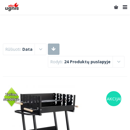
Rūšiuoti:
Data
Rodyti:
24 Produktų puslapyje
AKCIJA!