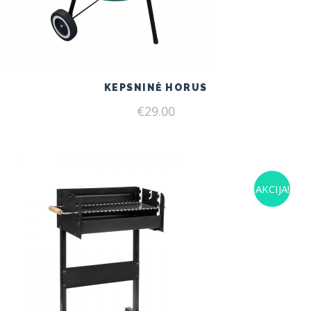
KEPSNINĖ HORUS
€
29.00
AKCIJA!