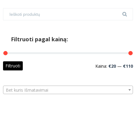
Filtruoti pagal kainą:
M
M
Filtruoti
Kaina:
€20
—
€110
k
k
Bet kuris Išmatavimai