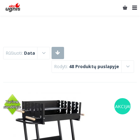
Rūšiuoti:
Data
Rodyti:
48 Produktų puslapyje
AKCIJA!