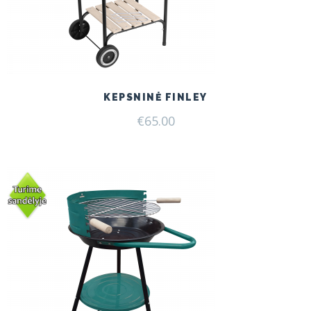
KEPSNINĖ FINLEY
€
65.00