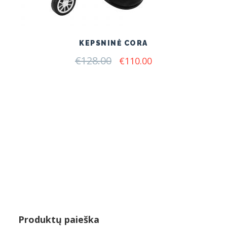
KEPSNINĖ CORA
€
128.00
Original
Current
€
110.00
price
price
was:
is:
€128.00.
€110.00.
Produktų paieška