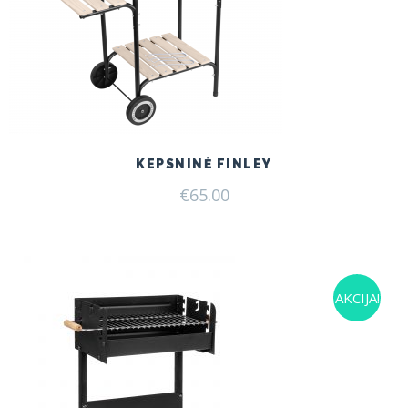
KEPSNINĖ FINLEY
€
65.00
AKCIJA!