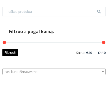
Filtruoti pagal kainą:
M
M
Filtruoti
Kaina:
€20
—
€110
k
k
Bet kuris Išmatavimai