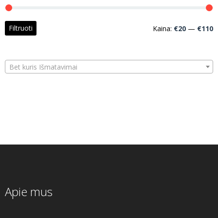
M
M
Filtruoti
Kaina:
€20
—
€110
k
k
Bet kuris Išmatavimai
Apie mus