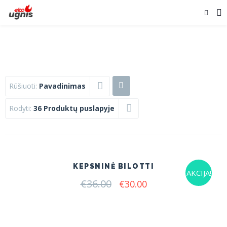
Rūšiuoti:
Pavadinimas
Rodyti:
36 Produktų puslapyje
KEPSNINĖ BILOTTI
AKCIJA!
€
36.00
Original
Current
€
30.00
price
price
was:
is:
€36.00.
€30.00.