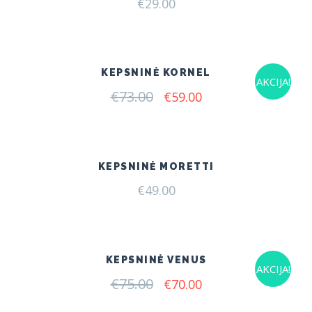
€
29.00
KEPSNINĖ KORNEL
AKCIJA!
€
73.00
Original
Current
€
59.00
price
price
was:
is:
€73.00.
€59.00.
KEPSNINĖ MORETTI
€
49.00
KEPSNINĖ VENUS
AKCIJA!
€
75.00
Original
Current
€
70.00
price
price
was:
is: