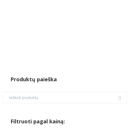
€75.00.
€70.00.
Produktų paieška
Filtruoti pagal kainą: