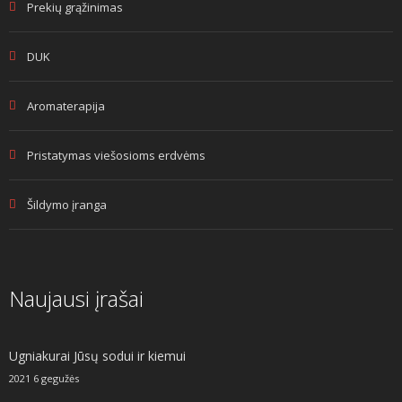
Prekių grąžinimas
DUK
Aromaterapija
Pristatymas viešosioms erdvėms
Šildymo įranga
Naujausi įrašai
Ugniakurai Jūsų sodui ir kiemui
2021 6 gegužės