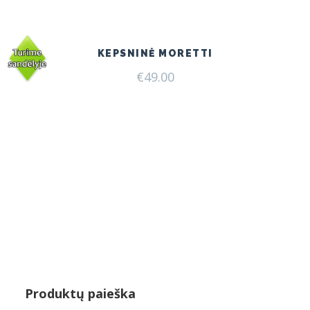
was:
is:
€51.00.
€49.00.
KEPSNINĖ MORETTI
€
49.00
Produktų paieška