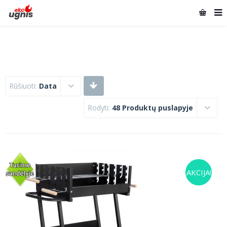
Rūšiuoti:
Data
Rodyti:
48 Produktų puslapyje
AKCIJA!