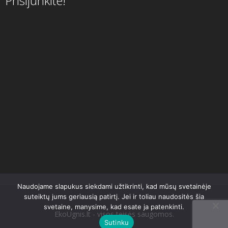
Prisijunkite!
Naudojame slapukus siekdami užtikrinti, kad mūsų svetainėje
suteiktų jums geriausią patirtį. Jei ir toliau naudositės šia
svetaine, manysime, kad esate ja patenkinti.
EkoUgnis.lt - visos teisės saugomos.
Sutinku