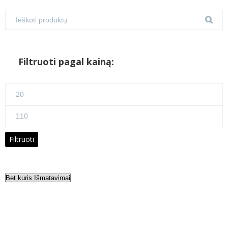
Filtruoti pagal kainą:
Min
kaina
Maks
kaina
Filtruoti