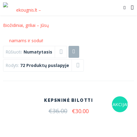
Rūšiuoti:
Numatytasis
Rodyti:
72 Produktų puslapyje
KEPSNINĖ BILOTTI
AKCIJA!
€
36.00
Original
Current
€
30.00
price
price
was:
is:
€36.00.
€30.00.