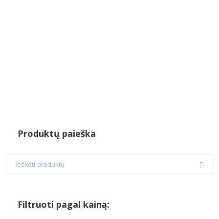
€75.00.
€70.00.
Produktų paieška
Filtruoti pagal kainą: