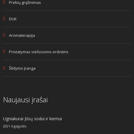
Prekių grąžinimas
DUK
Aromaterapija
Pristatymas viešosioms erdvėms
Šildymo įranga
Naujausi įrašai
Ugniakurai Jūsų sodui ir kiemui
2021 6 gegužės