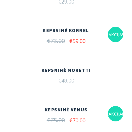
€
29.00
KEPSNINĖ KORNEL
AKCIJA!
€
73.00
Original
Current
€
59.00
price
price
was:
is:
€73.00.
€59.00.
KEPSNINĖ MORETTI
€
49.00
KEPSNINĖ VENUS
AKCIJA!
€
75.00
Original
Current
€
70.00
price
price
was:
is: