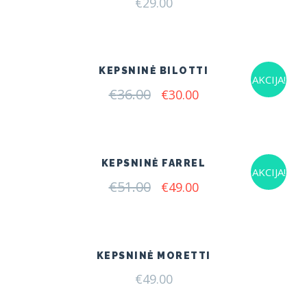
€
29.00
KEPSNINĖ BILOTTI
AKCIJA!
€
36.00
Original
Current
€
30.00
price
price
was:
is:
€36.00.
€30.00.
KEPSNINĖ FARREL
AKCIJA!
€
51.00
Original
Current
€
49.00
price
price
was:
is:
€51.00.
€49.00.
KEPSNINĖ MORETTI
€
49.00