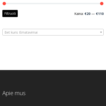
M
M
Filtruoti
Kaina:
€20
—
€110
k
k
Bet kuris Išmatavimai
Apie mus