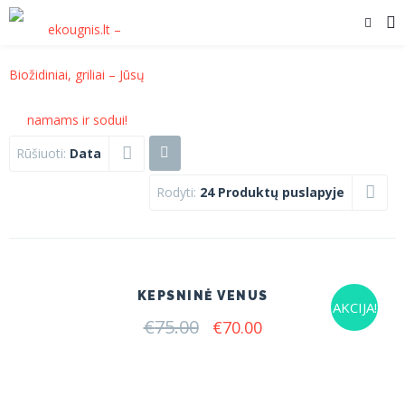
Rūšiuoti:
Data
Rodyti:
24 Produktų puslapyje
KEPSNINĖ VENUS
AKCIJA!
€
75.00
Original
Current
€
70.00
price
price
was:
is:
€75.00.
€70.00.