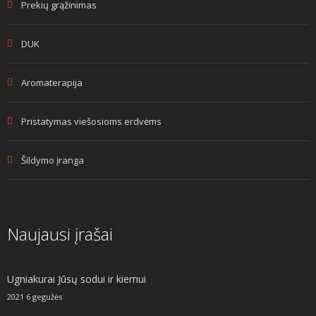
Prekių grąžinimas
DUK
Aromaterapija
Pristatymas viešosioms erdvėms
Šildymo įranga
Naujausi įrašai
Ugniakurai Jūsų sodui ir kiemui
2021 6 gegužės