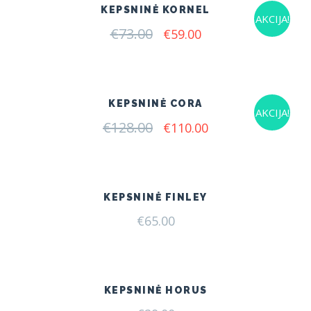
KEPSNINĖ KORNEL
AKCIJA!
€
73.00
Original
Current
€
59.00
price
price
was:
is:
€73.00.
€59.00.
KEPSNINĖ CORA
AKCIJA!
€
128.00
Original
Current
€
110.00
price
price
was:
is:
€128.00.
€110.00.
KEPSNINĖ FINLEY
€
65.00
KEPSNINĖ HORUS