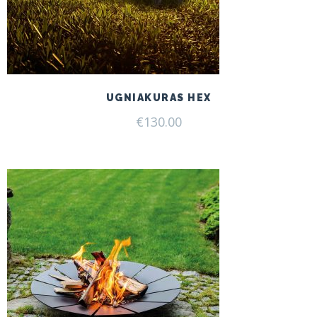
UGNIAKURAS HEX
€
130.00