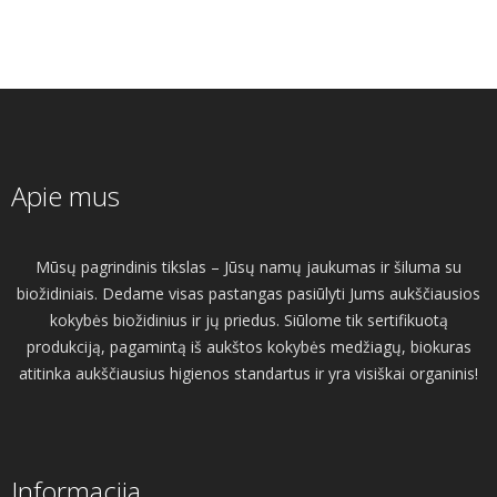
Apie mus
Mūsų pagrindinis tikslas – Jūsų namų jaukumas ir šiluma su
biožidiniais. Dedame visas pastangas pasiūlyti Jums aukščiausios
kokybės biožidinius ir jų priedus. Siūlome tik sertifikuotą
produkciją, pagamintą iš aukštos kokybės medžiagų, biokuras
atitinka aukščiausius higienos standartus ir yra visiškai organinis!
Informacija