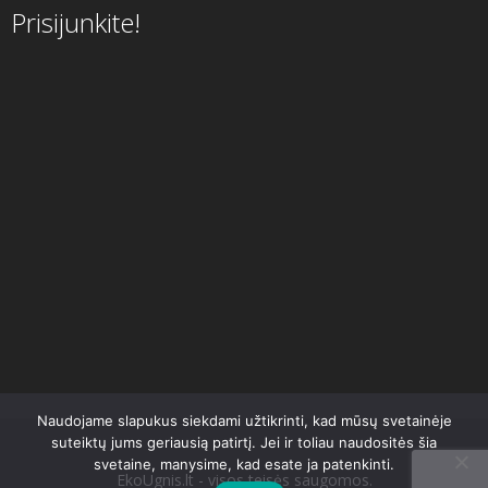
Prisijunkite!
Naudojame slapukus siekdami užtikrinti, kad mūsų svetainėje
suteiktų jums geriausią patirtį. Jei ir toliau naudositės šia
svetaine, manysime, kad esate ja patenkinti.
EkoUgnis.lt - visos teisės saugomos.