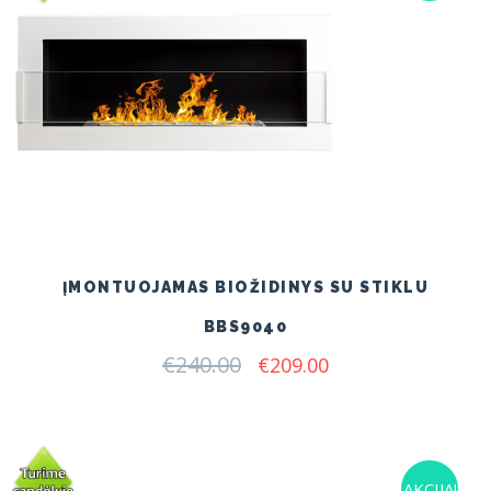
ĮMONTUOJAMAS BIOŽIDINYS SU STIKLU
BBS9040
€
240.00
Original
Current
€
209.00
price
price
was:
is:
€240.00.
€209.00.
AKCIJA!