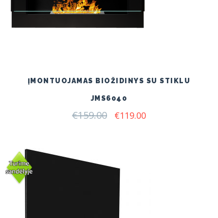
ĮMONTUOJAMAS BIOŽIDINYS SU STIKLU
JMS6040
€
159.00
Original
Current
€
119.00
price
price
was:
is:
€159.00.
€119.00.