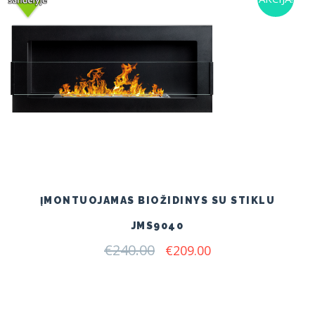
ĮMONTUOJAMAS BIOŽIDINYS SU STIKLU
JMS9040
€
240.00
Original
Current
€
209.00
price
price
was:
is:
€240.00.
€209.00.