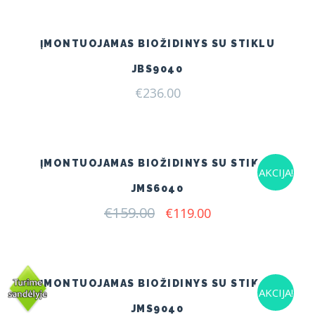
ĮMONTUOJAMAS BIOŽIDINYS SU STIKLU
JBS9040
€
236.00
ĮMONTUOJAMAS BIOŽIDINYS SU STIKLU
AKCIJA!
JMS6040
€
159.00
Original
Current
€
119.00
price
price
was:
is:
€159.00.
€119.00.
ĮMONTUOJAMAS BIOŽIDINYS SU STIKLU
AKCIJA!
JMS9040