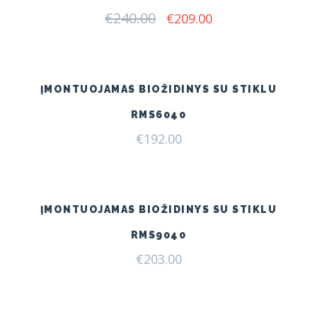
€
240.00
Original
Current
€
209.00
price
price
was:
is:
€240.00.
€209.00.
ĮMONTUOJAMAS BIOŽIDINYS SU STIKLU
RMS6040
€
192.00
ĮMONTUOJAMAS BIOŽIDINYS SU STIKLU
RMS9040
€
203.00