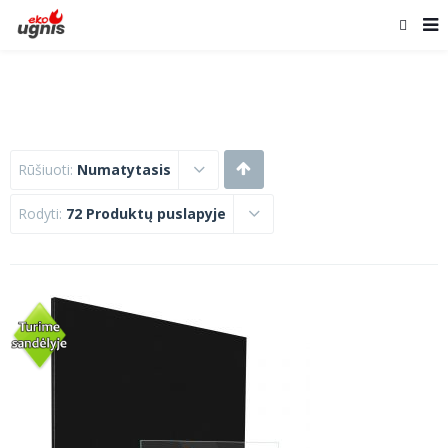
Rūšiuoti:
Numatytasis
Rodyti:
72 Produktų puslapyje