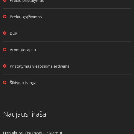
Prekių pristatymas
Prekių grąžinimas
DUK
Aromaterapija
Pristatymas viešosioms erdvėms
Šildymo įranga
Naujausi įrašai
Ugniakurai Jūsų sodui ir kiemui