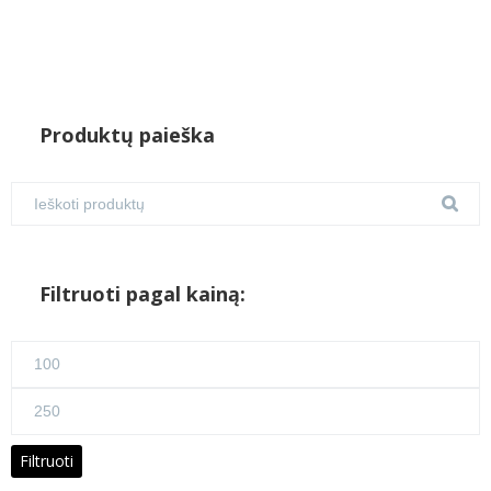
Produktų paieška
Filtruoti pagal kainą:
Min
kaina
Maks
kaina
Filtruoti