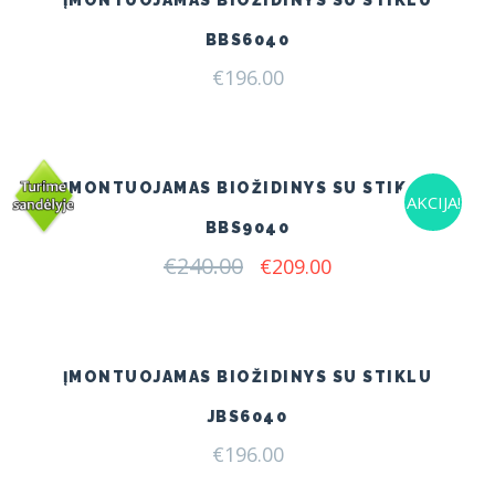
BBS6040
€
196.00
ĮMONTUOJAMAS BIOŽIDINYS SU STIKLU
AKCIJA!
BBS9040
€
240.00
Original
Current
€
209.00
price
price
was:
is:
€240.00.
€209.00.
ĮMONTUOJAMAS BIOŽIDINYS SU STIKLU
JBS6040
€
196.00