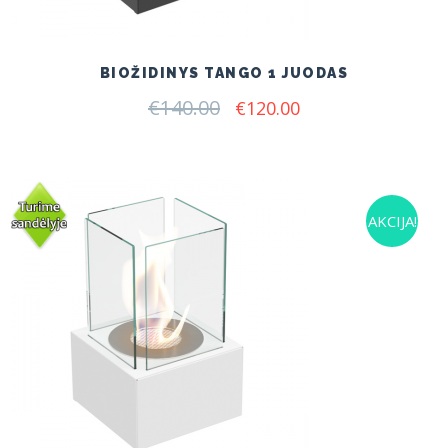
BIOŽIDINYS TANGO 1 JUODAS
€
140.00
Original
Current
€
120.00
price
price
was:
is:
€140.00.
€120.00.
AKCIJA!