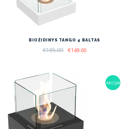
BIOŽIDINYS TANGO 4 BALTAS
€
185.00
Original
Current
€
149.00
price
price
was:
is:
€185.00.
€149.00.
AKCIJA!