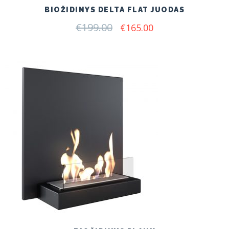
BIOŽIDINYS DELTA FLAT JUODAS
€
199.00
Original
Current
€
165.00
price
price
was:
is:
€199.00.
€165.00.