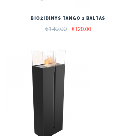
BIOŽIDINYS TANGO 1 BALTAS
€
140.00
Original
Current
€
120.00
price
price
was:
is:
€140.00.
€120.00.