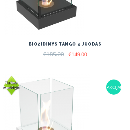
BIOŽIDINYS TANGO 4 JUODAS
€
185.00
Original
Current
€
149.00
price
price
was:
is:
€185.00.
€149.00.
AKCIJA!