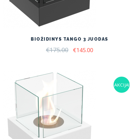
BIOŽIDINYS TANGO 3 JUODAS
€
175.00
Original
Current
€
145.00
price
price
was:
is:
€175.00.
€145.00.
AKCIJA!