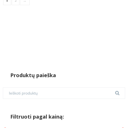
1
2
→
Produktų paieška
Filtruoti pagal kainą: