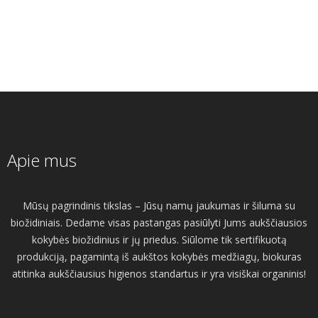
Apie mus
Mūsų pagrindinis tikslas – Jūsų namų jaukumas ir šiluma su
biožidiniais. Dedame visas pastangas pasiūlyti Jums aukščiausios
kokybės biožidinius ir jų priedus. Siūlome tik sertifikuotą
produkciją, pagamintą iš aukštos kokybės medžiagų, biokuras
atitinka aukščiausius higienos standartus ir yra visiškai organinis!