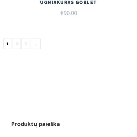
UGNIAKURAS GOBLET
€
90.00
1
2
3
→
Produktų paieška