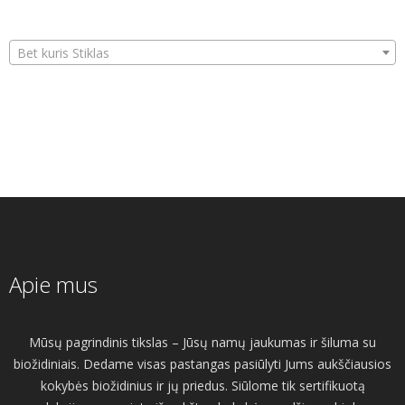
Bet kuris Stiklas
Apie mus
Mūsų pagrindinis tikslas – Jūsų namų jaukumas ir šiluma su
biožidiniais. Dedame visas pastangas pasiūlyti Jums aukščiausios
kokybės biožidinius ir jų priedus. Siūlome tik sertifikuotą