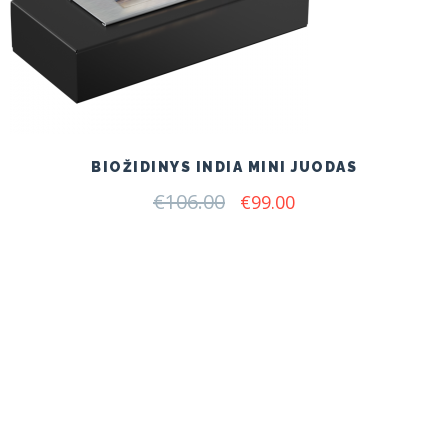
BIOŽIDINYS INDIA MINI JUODAS
€
106.00
Original
Current
€
99.00
price
price
was:
is:
€106.00.
€99.00.