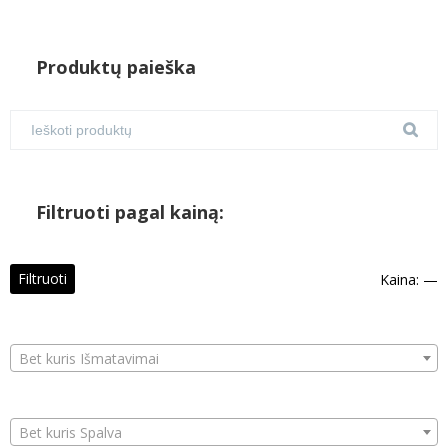
Produktų paieška
Filtruoti pagal kainą:
M
M
Filtruoti
Kaina:
—
k
k
Bet kuris Išmatavimai
Bet kuris Spalva