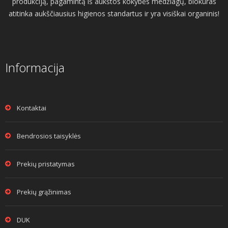
produkciją, pagamintą iš aukštos kokybės medžiagų, biokuras
atitinka aukščiausius higienos standartus ir yra visiškai organinis!
Informacija
Kontaktai
Bendrosios taisyklės
Prekių pristatymas
Prekių grąžinimas
DUK