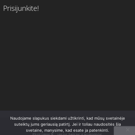
Prisijunkite!
Naudojame slapukus siekdami užtikrinti, kad mūsų svetainėje
suteiktų jums geriausią patirtį. Jei ir toliau naudositės šia
svetaine, manysime, kad esate ja patenkinti.
EkoUgnis.lt - visos teisės saugomos.