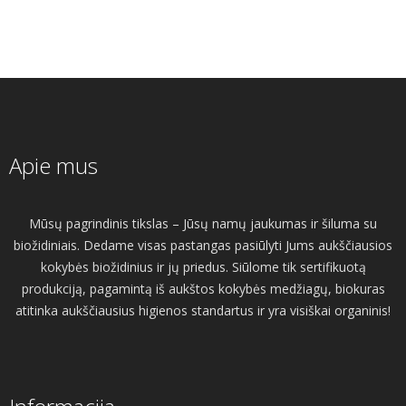
Apie mus
Mūsų pagrindinis tikslas – Jūsų namų jaukumas ir šiluma su
biožidiniais. Dedame visas pastangas pasiūlyti Jums aukščiausios
kokybės biožidinius ir jų priedus. Siūlome tik sertifikuotą
produkciją, pagamintą iš aukštos kokybės medžiagų, biokuras
atitinka aukščiausius higienos standartus ir yra visiškai organinis!