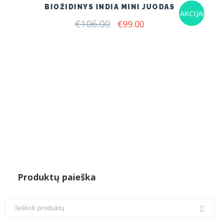
BIOŽIDINYS INDIA MINI JUODAS
AKCIJA!
€
106.00
Original
Current
€
99.00
price
price
was:
is:
€106.00.
€99.00.
Produktų paieška