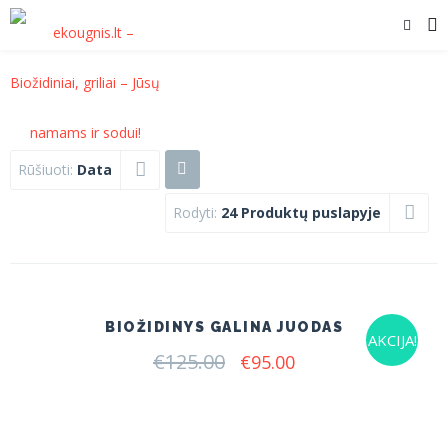
Rūšiuoti:
Data
Rodyti:
24 Produktų puslapyje
BIOŽIDINYS GALINA JUODAS
AKCIJA!
€
125.00
Original
Current
€
95.00
price
price
was:
is:
€125.00.
€95.00.