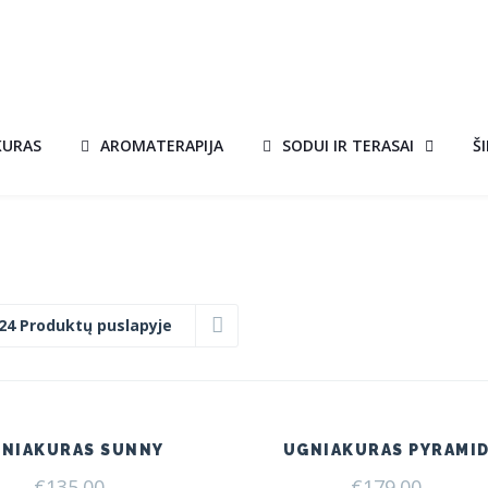
KURAS
AROMATERAPIJA
SODUI IR TERASAI
Š
24 Produktų puslapyje
NIAKURAS SUNNY
UGNIAKURAS PYRAMI
€
135.00
€
179.00