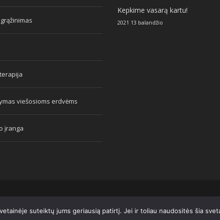
Kepkime vasarą kartu!
 grąžinimas
2021 13 balandžio
erapija
tymas viešosioms erdvėms
o įranga
tainėje suteiktų jums geriausią patirtį. Jei ir toliau naudositės šia sve