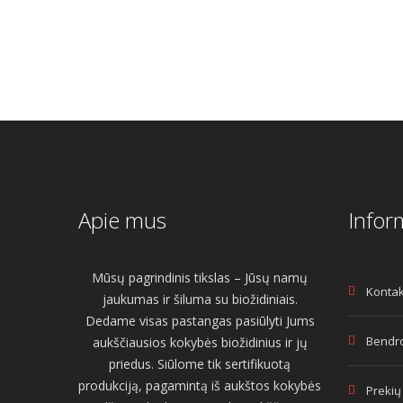
Apie mus
Infor
Mūsų pagrindinis tikslas – Jūsų namų
Kontak
jaukumas ir šiluma su biožidiniais.
Dedame visas pastangas pasiūlyti Jums
Bendro
aukščiausios kokybės biožidinius ir jų
priedus. Siūlome tik sertifikuotą
produkciją, pagamintą iš aukštos kokybės
Prekių