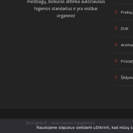
medžiagų, biokuras atitinka aukščiausius
higienos standartus ir yra visiškai
Prekių
organinis!
DUK
Aromat
Prista
Šildym
EkoUgnis.lt - visos teisės saugomos.
Naudojame slapukus siekdami užtikrinti, kad mūsų sve