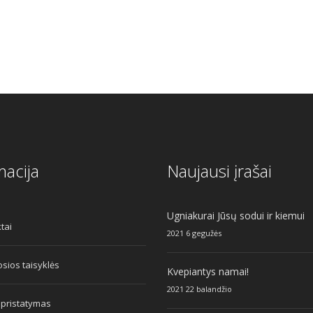
macija
Naujausi įrašai
Ugniakurai Jūsų sodui ir kiemui
tai
2021 6 gegužės
sios taisyklės
Kvepiantys namai!
2021 22 balandžio
 pristatymas