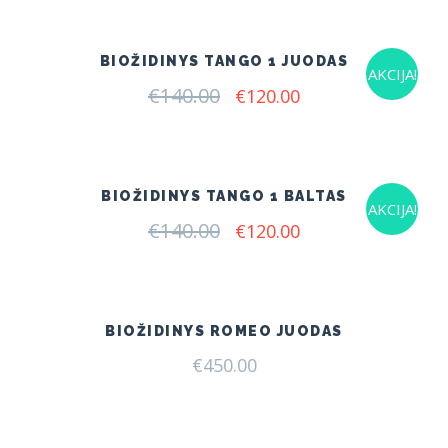
€155.00.
€127.00.
BIOŽIDINYS TANGO 1 JUODAS
AKCIJA!
€
140.00
Original
Current
€
120.00
price
price
was:
is:
€140.00.
€120.00.
BIOŽIDINYS TANGO 1 BALTAS
AKCIJA!
€
140.00
Original
Current
€
120.00
price
price
was:
is:
€140.00.
€120.00.
BIOŽIDINYS ROMEO JUODAS
€
450.00