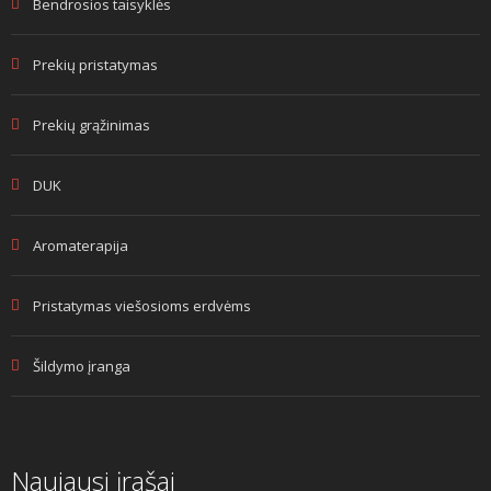
Bendrosios taisyklės
Prekių pristatymas
Prekių grąžinimas
DUK
Aromaterapija
Pristatymas viešosioms erdvėms
Šildymo įranga
Naujausi įrašai