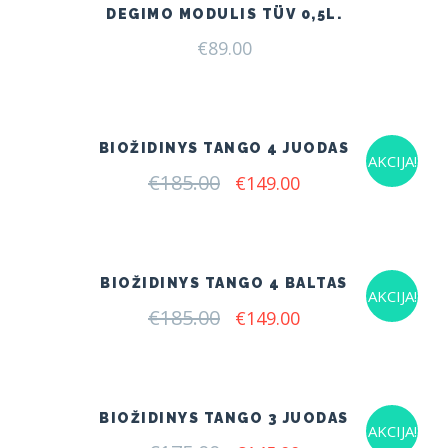
DEGIMO MODULIS TÜV 0,5L.
€
89.00
BIOŽIDINYS TANGO 4 JUODAS
AKCIJA!
€
185.00
Original
Current
€
149.00
price
price
was:
is:
€185.00.
€149.00.
BIOŽIDINYS TANGO 4 BALTAS
AKCIJA!
€
185.00
Original
Current
€
149.00
price
price
was:
is:
€185.00.
€149.00.
BIOŽIDINYS TANGO 3 JUODAS
AKCIJA!