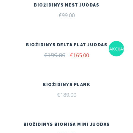
BIOŽIDINYS NEST JUODAS
€
99.00
BIOŽIDINYS DELTA FLAT JUODAS
AKCIJA!
€
199.00
Original
Current
€
165.00
price
price
was:
is:
€199.00.
€165.00.
BIOŽIDINYS PLANK
€
189.00
BIOŽIDINYS BIOMISA MINI JUODAS