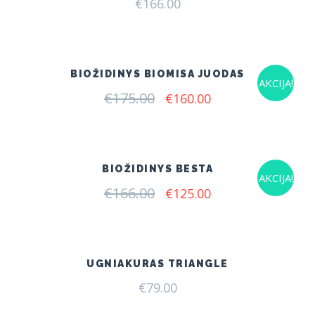
€
166.00
BIOŽIDINYS BIOMISA JUODAS
AKCIJA!
€
175.00
Original
Current
€
160.00
price
price
was:
is:
€175.00.
€160.00.
BIOŽIDINYS BESTA
AKCIJA!
€
166.00
Original
Current
€
125.00
price
price
was:
is:
€166.00.
€125.00.
UGNIAKURAS TRIANGLE
€
79.00