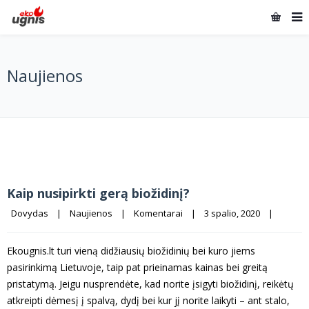
Naujienos
Kaip nusipirkti gerą biožidinį?
Dovydas
|
Naujienos
|
Komentarai
|
3 spalio, 2020    
|
Ekougnis.lt turi vieną didžiausių biožidinių bei kuro jiems
pasirinkimą Lietuvoje, taip pat prieinamas kainas bei greitą
pristatymą. Jeigu nusprendėte, kad norite įsigyti biožidinį, reikėtų
atkreipti dėmesį į spalvą, dydį bei kur jį norite laikyti – ant stalo,