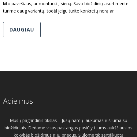
kito paviršiaus, ar montuoti į sieną. Savo biožidinių asortimente
turime daug variantų, todėl jeigu turite konkretų norą ar
DAUGIAU
Apie mus
Mūsų pagrindinis tikslas – Jūsų namų jaukumas ir šiluma su
biožidiniais. Dedame visas pastangas pasiūlyti Jums aukščiausios
kokybės biožidinius ir jų priedus. Siūlome tik sertifikuotą