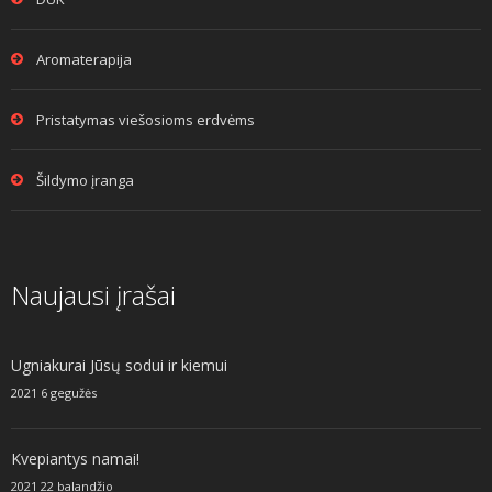
Aromaterapija
Pristatymas viešosioms erdvėms
Šildymo įranga
Naujausi įrašai
Ugniakurai Jūsų sodui ir kiemui
2021 6 gegužės
Kvepiantys namai!
2021 22 balandžio