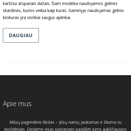
karščiui atspariais dažais. Šiam modeliui naudojamos gelinės
skardinės, kurios veikia kaip kuras. Gaminyje naudojamas gelinis
biokuras yra visiškai saugus aplinkai.
DAUGIAU
Apie mus
Mūsų pagrindinis tikslas – Jūsų namų jaukumas ir šiluma su
biožidiniais. Dedame visas pastangas pasiūlyti Jums aukščiausios