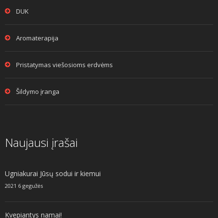
DUK
Aromaterapija
Pristatymas viešosioms erdvėms
Šildymo įranga
Naujausi įrašai
Ugniakurai Jūsų sodui ir kiemui
2021 6 gegužės
Kvepiantys namai!