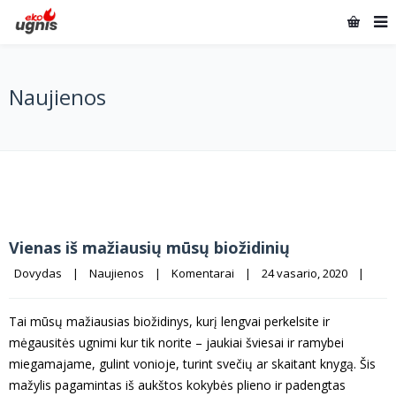
Naujienos
Vienas iš mažiausių mūsų biožidinių
Dovydas
|
Naujienos
|
Komentarai
|
24 vasario, 2020    
|
Tai mūsų mažiausias biožidinys, kurį lengvai perkelsite ir
mėgausitės ugnimi kur tik norite – jaukiai šviesai ir ramybei
miegamajame, gulint vonioje, turint svečių ar skaitant knygą. Šis
mažylis pagamintas iš aukštos kokybės plieno ir padengtas