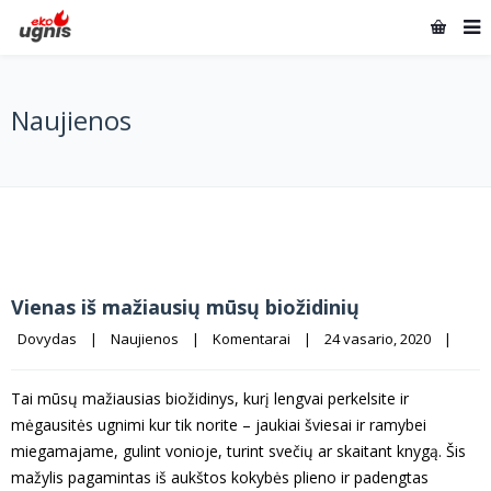
Naujienos
Vienas iš mažiausių mūsų biožidinių
Dovydas
|
Naujienos
|
Komentarai
|
24 vasario, 2020    
|
Tai mūsų mažiausias biožidinys, kurį lengvai perkelsite ir
mėgausitės ugnimi kur tik norite – jaukiai šviesai ir ramybei
miegamajame, gulint vonioje, turint svečių ar skaitant knygą. Šis
mažylis pagamintas iš aukštos kokybės plieno ir padengtas