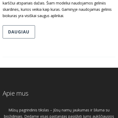
karščiui atspariais dažais. Šiam modeliui naudojamos gelinės
skardinės, kurios veikia kaip kuras. Gaminyje naudojamas gelinis
biokuras yra visiškai saugus aplinkai.
DAUGIAU
Apie mus
Mūsų pagrindinis tikslas – Jūsų namų jaukumas ir šiluma su
biožidiniais. Dedame visas pastangas pasiūlyti Jums aukščiausios