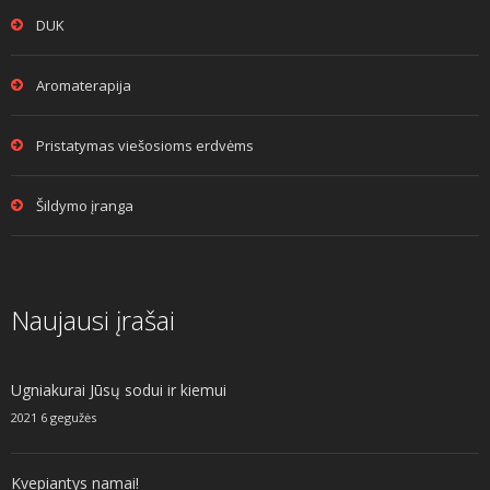
DUK
Aromaterapija
Pristatymas viešosioms erdvėms
Šildymo įranga
Naujausi įrašai
Ugniakurai Jūsų sodui ir kiemui
2021 6 gegužės
Kvepiantys namai!