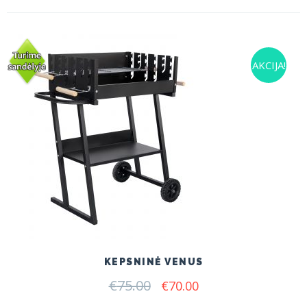
AKCIJA!
KEPSNINĖ VENUS
€
75.00
Original
Current
€
70.00
price
price