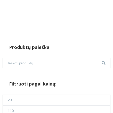
Produktų paieška
Filtruoti pagal kainą:
Min
kaina
Maks