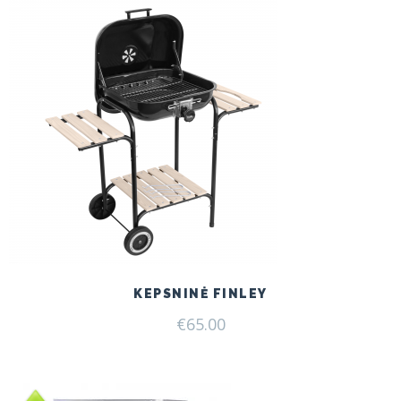
KEPSNINĖ FINLEY
€
65.00