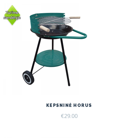
KEPSNINĖ HORUS
€
29.00