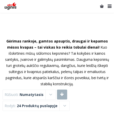
Gėrimas rankoje, gamtos apsuptis, draugai ir kepamos
mėsos kvapas – tai viskas ko reikia tobulai dienai!
Kuo
išskirtinės mūsų siūlomos kepsninės? Tai kokybės ir kainos
santykis, įvairovė ir galimybių pasirinkimas. Dauguma kepsninių
turi grotelių aukščio reguliavimą, dangčius, kurie leidžią iškepti
sultingus ir kvapnius patiekalus, pelenų talpas ir emaliuotus
pagrindus, kurie atsparūs karščiui ir išorės poveikiui, bei tvirtą ir
stabilią konstrukciją.
Rūšiuoti:
Numatytasis
Rodyti:
24 Produktų puslapyje