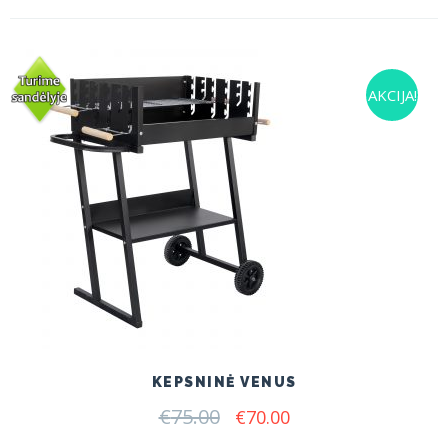
AKCIJA!
KEPSNINĖ VENUS
€
75.00
Original
Current
€
70.00
price
price