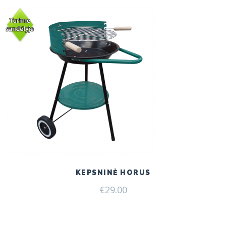
KEPSNINĖ HORUS
€
29.00