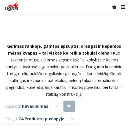
Gėrimas rankoje, gamtos apsuptis, draugai ir kepamos
mėsos kvapas – tai viskas ko reikia tobulai dienai!
Kuo
išskirtinės mūsų siūlomos kepsninės? Tai kokybės ir kainos
santykis, įvairovė ir galimybių pasirinkimas. Dauguma kepsninių
turi grotelių aukščio reguliavimą, dangčius, kurie leidžią iškepti
sultingus ir kvapnius patiekalus, pelenų talpas ir emaliuotus
pagrindus, kurie atsparūs karščiui ir išorės poveikiui, bei tvirtą ir
stabilią konstrukciją.
Rūšiuoti:
Pavadinimas
Rodyti:
24 Produktų puslapyje