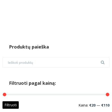
Produktų paieška
Filtruoti pagal kainą:
M
M
Filtruoti
Kaina:
€20
—
€110
k
k