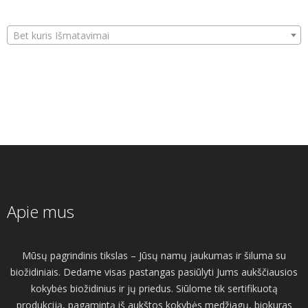
Bet kuris Išmatavimai
Apie mus
Mūsų pagrindinis tikslas – Jūsų namų jaukumas ir šiluma su
biožidiniais. Dedame visas pastangas pasiūlyti Jums aukščiausios
kokybės biožidinius ir jų priedus. Siūlome tik sertifikuotą
produkciją, pagamintą iš aukštos kokybės medžiagų, biokuras