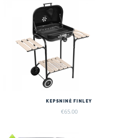
KEPSNINĖ FINLEY
€
65.00