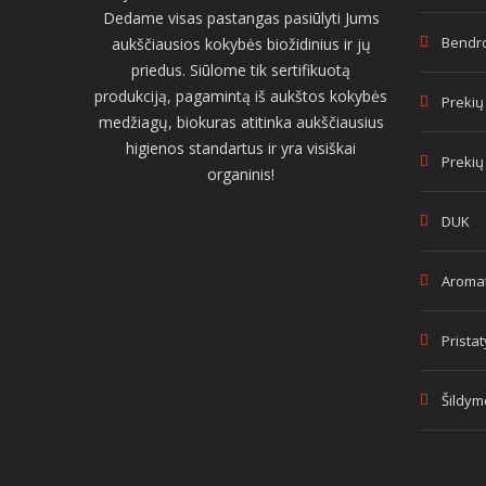
Dedame visas pastangas pasiūlyti Jums
Bendro
aukščiausios kokybės biožidinius ir jų
priedus. Siūlome tik sertifikuotą
produkciją, pagamintą iš aukštos kokybės
Prekių
medžiagų, biokuras atitinka aukščiausius
higienos standartus ir yra visiškai
Prekių
organinis!
DUK
Aromat
Prista
Šildym