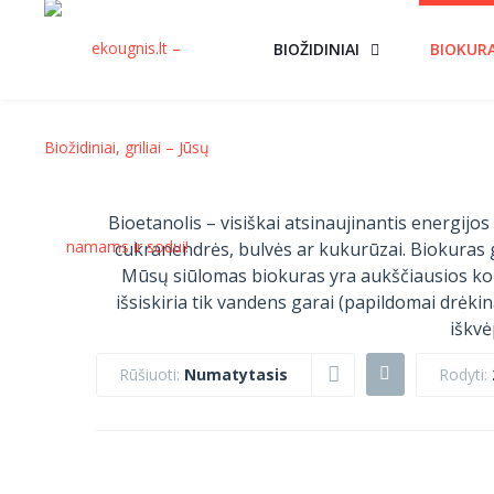
BIOŽIDINIAI
BIOKUR
Bioetanolis – visiškai atsinaujinantis energijo
cukranendrės, bulvės ar kukurūzai. Biokuras g
Mūsų siūlomas biokuras yra aukščiausios kok
išsiskiria tik vandens garai (papildomai drėkina
iškv
Rūšiuoti:
Numatytasis
Rodyti:
BIOKURAS 1L.
BIOKURAS 5L.