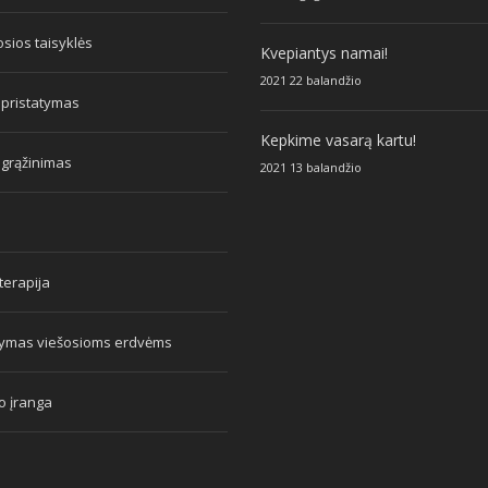
sios taisyklės
Kvepiantys namai!
2021 22 balandžio
 pristatymas
Kepkime vasarą kartu!
 grąžinimas
2021 13 balandžio
erapija
tymas viešosioms erdvėms
o įranga