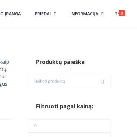
0
MO ĮRANGA
PRIEDAI
INFORMACIJA
Produktų paieška
 kaip
ntų.
rui
ygus
Filtruoti pagal kainą:
Min
kaina
Maks