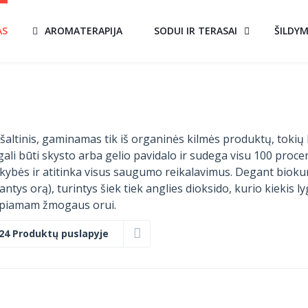
AS
AROMATERAPIJA
SODUI IR TERASAI
ŠILDY
s šaltinis, gaminamas tik iš organinės kilmės produktų, tokių
ali būti skysto arba gelio pavidalo ir sudega visu 100 proce
ybės ir atitinka visus saugumo reikalavimus. Degant bioku
ntys orą), turintys šiek tiek anglies dioksido, kurio kiekis l
ėpiamam žmogaus orui.
24 Produktų puslapyje
KVEPIANTIS